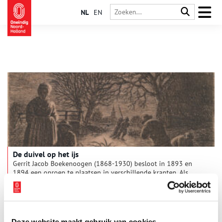
NL
EN
De duivel op het ijs
Gerrit Jacob Boekenoogen (1868-1930) besloot in 1893 en
1894 een oproep te plaatsen in verschillende kranten. Als
verzamelaar van oude volksverhalen vroeg hij of mensen hun
lokale sprookjes en sagen naar hem wilde opsturen. Hij zal
verrast hebben opgekeken van de honderden reacties. Vooral
van arts Cornelis Bakker (1863-1933) uit Broek in Waterland
ontving hij veel Noord-Hollandse volksverhalen, die op zijn
Deze website maakt gebruik van cookies