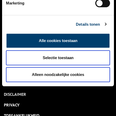
NIEUWS
Marketing
KALENDER
THEMA’S
Details tonen
ACTIVITEITEN
Alle cookies toestaan
VIDEO’S
Selectie toestaan
OVER ONS
CONTACT
Alleen noodzakelijke cookies
NIEUWSBRIEF
DISCLAIMER
PRIVACY
TOEGANKELIJKHEID