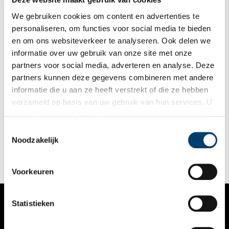
beurt de verhalen verzamelde onder zijn patiënten. Een paar
spannende volksverhalen spelen zich af in de ijskoude winter,
We gebruiken cookies om content en advertenties te
waar twee schaatsers de duivel ontmoeten op het ijs. Lees en
personaliseren, om functies voor social media te bieden
huiver…
en om ons websiteverkeer te analyseren. Ook delen we
informatie over uw gebruik van onze site met onze
partners voor social media, adverteren en analyse. Deze
partners kunnen deze gegevens combineren met andere
Spaanse kanonnen klinken vals in Monnickendam
informatie die u aan ze heeft verstrekt of die ze hebben
Jan Haring was een onverschrokken geus. In Monnickendam
verzameld op basis van uw gebruik van hun services. U
zijn ze hem niet vergeten. De geuzen uit het stadje namen de
gaat akkoord met de cookies en het
privacystatement
Spaanse admiraal Bossu op de Zuiderzee gevangen. Buit
gemaakte kanonnen werden omgegoten tot klokken. Dat het
als u onze website blijft gebruiken.
Toestemmingsselectie
carillon uit 1595 wat vals klinkt, horen ze in Monnickendam
Noodzakelijk
niet meer.
Voorkeuren
Statistieken
VERHALEN