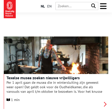
NL
EN
Texelse musea zoeken nieuwe vrijwilligers
Per 1 april gaan de musea die in wintersluiting zijn geweest
weer open! Dat geldt ook voor de Oudheidkamer, die als
vanouds van april t/m oktober te bezoeken is. Voor het knusse
museum in het centrum van Den Burg is versterking van de
1 min
vrijwilligersploeg heel welkom. Voor Museum Kaap Skil is een
vrijwillige smid een grote wens. Wie biedt zich aan?