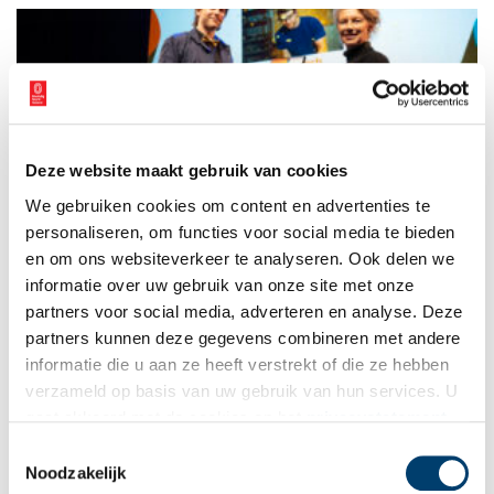
Deze website maakt gebruik van cookies
Marc ten Bosch is het Monumententalent 2024
We gebruiken cookies om content en advertenties te
Marc ten Bosch (30) is de winnaar van de
Monumententalentprijs 2024. De uitreiking vond plaats
personaliseren, om functies voor social media te bieden
tijdens het Nationaal Monumentencongres op 7 november
en om ons websiteverkeer te analyseren. Ook delen we
2024. Marc onderscheidt zich als jonge erfgoedprofessional
informatie over uw gebruik van onze site met onze
2 min
door zijn visie m.b.t. oude technieken te combineren met
moderne werkwijzen.
partners voor social media, adverteren en analyse. Deze
partners kunnen deze gegevens combineren met andere
informatie die u aan ze heeft verstrekt of die ze hebben
verzameld op basis van uw gebruik van hun services. U
gaat akkoord met de cookies en het
privacystatement
als u onze website blijft gebruiken.
Toestemmingsselectie
Noodzakelijk