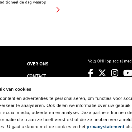
raditioneel de dag waarop
erde pinksterdag of Pinkster
rie wordt gevierd; ook wel
Bokkiesdag’. Mensen uit
erschillende plaatsen in de
rovincie trokken sinds oudsher
p deze dag naar Purmerend
m een bokje (geit) te kopen.
Volg ONH op social med
OVER ONS
CONTACT
NIEUWSBRIEF
ik van cookies
ontent en advertenties te personaliseren, om functies voor soci
DISCLAIMER
erkeer te analyseren. Ook delen we informatie over uw gebruik
PRIVACY
or social media, adverteren en analyse. Deze partners kunnen 
ormatie die u aan ze heeft verstrekt of die ze hebben verzameld
TOEGANKELIJKHEID
es. U gaat akkoord met de cookies en het
privacystatement
als