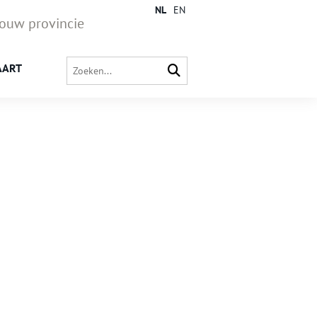
NL
EN
jouw provincie
AART