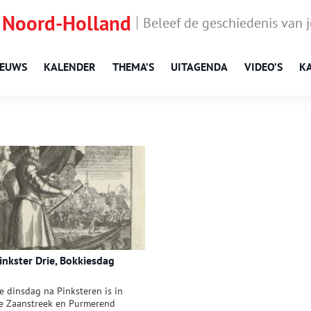
 Noord-Holland
Beleef de geschiedenis van 
IEUWS
KALENDER
THEMA’S
UITAGENDA
VIDEO’S
K
inkster Drie, Bokkiesdag
e dinsdag na Pinksteren is in
e Zaanstreek en Purmerend