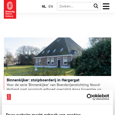
NL
EN
Binnenkijker: stolpboerderij in Hargergat
Voor de serie ‘Binnenkijker’ van Boerderijenstichting Noord-
Holland gaat agrarisch erfgoed specialist Anna Groentjes op
bezoek bij bijzondere stolpboerderijen. Trotse eigenaren
vertellen haar alles over de geschiedenis en het interieur van
de stolp. De interieurs verschillen nog meer van elkaar dan de
buitenkanten. Bij woonboerderijen zien we de zoektocht naar
het toepassen van nieuwe functies, op basis van de
Deze website maakt gebruik van cookies