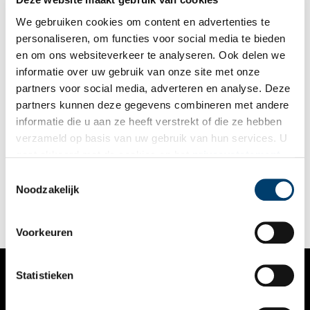
oorspronkelijke indeling. Deze keer reist Anna af naar een
stolpboerderij in Hargergat.
We gebruiken cookies om content en advertenties te
personaliseren, om functies voor social media te bieden
en om ons websiteverkeer te analyseren. Ook delen we
informatie over uw gebruik van onze site met onze
partners voor social media, adverteren en analyse. Deze
partners kunnen deze gegevens combineren met andere
Het Sterkenhuis ontvangt een uniek diorama uit 1899
informatie die u aan ze heeft verstrekt of die ze hebben
Een diorama uit 1899 over de Slag bij Bergen van 1799 prijkt
verzameld op basis van uw gebruik van hun services. U
sinds kort in historisch museum Het Sterkenhuis. Het diorama
gaat akkoord met de cookies en het
privacystatement
is geschonken door het Korps Rijdende Artillerie en feestelijk
overgedragen op 19 september jl., de dag waarop deze strijd
als u onze website blijft gebruiken.
Toestemmingsselectie
1 min
zich 225 jaar geleden afspeelde.
Noodzakelijk
Voorkeuren
Statistieken
VERHALEN