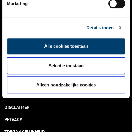
NIEUWS
Marketing
KALENDER
THEMA’S
Details tonen
ACTIVITEITEN
Alle cookies toestaan
VIDEO’S
Selectie toestaan
OVER ONS
CONTACT
Alleen noodzakelijke cookies
NIEUWSBRIEF
DISCLAIMER
PRIVACY
TOEGANKELIJKHEID