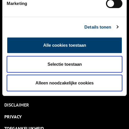
NIEUWS
Marketing
KALENDER
THEMA’S
Details tonen
ACTIVITEITEN
Alle cookies toestaan
VIDEO’S
Selectie toestaan
OVER ONS
CONTACT
Alleen noodzakelijke cookies
NIEUWSBRIEF
DISCLAIMER
PRIVACY
TOEGANKELIJKHEID