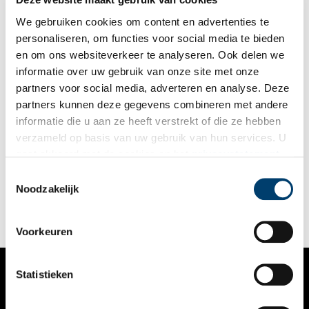
de tijd rond 1780. Uit deze periode zijn de meeste publicaties
geweest en is ook de meeste kleding bewaard gebleven. Het
We gebruiken cookies om content en advertenties te
Zaans Museum heeft een prachtige collectie van deze kleding.
personaliseren, om functies voor social media te bieden
en om ons websiteverkeer te analyseren. Ook delen we
informatie over uw gebruik van onze site met onze
partners voor social media, adverteren en analyse. Deze
partners kunnen deze gegevens combineren met andere
Drijvende kelder en sitsen stoffen in Edams Museum
informatie die u aan ze heeft verstrekt of die ze hebben
Een schilderij van een Edams meisje uit de zeventiende eeuw
verzameld op basis van uw gebruik van hun services. U
dat 2,5 meter lang was, een drijvende kelder en een winkeltje
gaat akkoord met de cookies en het
privacystatement
in sitsen stoffen, er zijn saaiere musea dan het dit voorjaar
heropende Edams Museum.
als u onze website blijft gebruiken.
Toestemmingsselectie
Noodzakelijk
Voorkeuren
Statistieken
VERHALEN