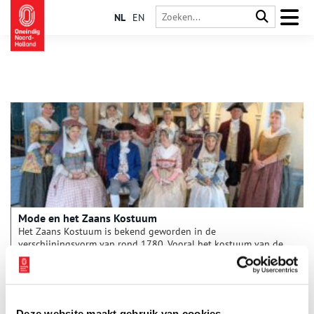
NL
EN
Mode en het Zaans Kostuum
Het Zaans Kostuum is bekend geworden in de
verschijningsvorm van rond 1780. Vooral het kostuum van de
vrouw, jak en rok breed silhouet, kostbare stoffen, oorijzer,
sieraden en de kaper spreekt tot de verbeelding. De mannen
droegen het gangbare driedelige kostuum, lange jas,
kniebroek, vest en driekante steek. Feitelijk ligt de
bloeiperiode tussen ca. 1750 en 1850. Het accent ligt wel op
Deze website maakt gebruik van cookies