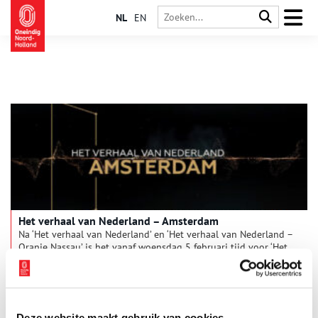
NL
EN
Het verhaal van Nederland – Amsterdam
Na ‘Het verhaal van Nederland’ en ‘Het verhaal van Nederland –
Oranje Nassau’ is het vanaf woensdag 5 februari tijd voor ‘Het
verhaal van Nederland- Amsterdam’. In dit nieuwe verhaal
neemt verteller Daan Schuurmans de kijker mee door 750 jaar
3 min
geschiedenis van onze hoofdstad. Daan: “Het was een
voorrecht opnieuw de geschiedenis in te stappen en ditmaal
het rijke verhaal van Amsterdam te vertellen. Een verhaal over
Deze website maakt gebruik van cookies