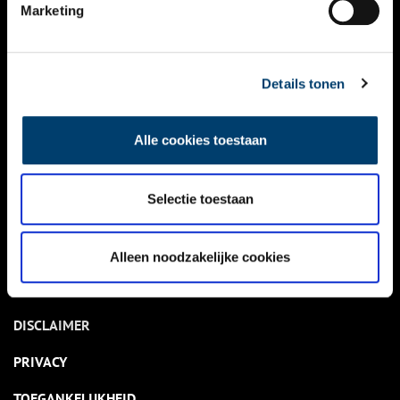
NIEUWS
Marketing
KALENDER
THEMA’S
Details tonen
ACTIVITEITEN
Alle cookies toestaan
VIDEO’S
Selectie toestaan
OVER ONS
CONTACT
Alleen noodzakelijke cookies
NIEUWSBRIEF
DISCLAIMER
PRIVACY
TOEGANKELIJKHEID