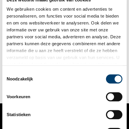
een stad die zijn gelijke niet kent in de wereld. Onze
hoofdstad.”
We gebruiken cookies om content en advertenties te
personaliseren, om functies voor social media te bieden
en om ons websiteverkeer te analyseren. Ook delen we
informatie over uw gebruik van onze site met onze
partners voor social media, adverteren en analyse. Deze
partners kunnen deze gegevens combineren met andere
Liefde voor het landgoed
informatie die u aan ze heeft verstrekt of die ze hebben
Nederland kent ongeveer 1.200 kastelen en buitenplaatsen.
verzameld op basis van uw gebruik van hun services. U
Daarvan zijn er nog zo’n 600 in particulier bezit, waarvan de
gaat akkoord met de cookies en het
privacystatement
helft wordt bewoond door de eigenaar. In de nieuwe
televisieserie ‘Liefde voor het Landgoed’ worden zes
als u onze website blijft gebruiken.
Toestemmingsselectie
1 min
bijzondere bewoners van die Nederlandse kastelen en
Noodzakelijk
buitenplaatsen gevolgd. Zij hebben de missie om het
familielandgoed te behouden voor de volgende generaties.
Voorkeuren
Statistieken
VERHALEN