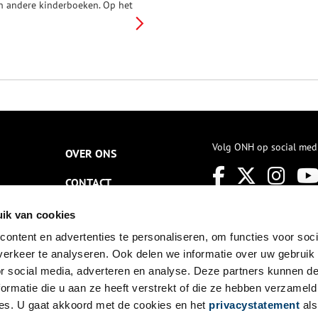
n andere kinderboeken. Op het
erste gezicht is Johanna Kuiper
1896-1956) naar de
tandaarden van de eerste helft
an de 21ste eeuw een
rototype voor de vrouw.
ohanna heeft echter ook een
eel andere kant. Ze is
ocialiste, feministe,
oorvechtster van de vrije liefde
n een bewust ongetrouwde
oeder van twee kinderen van
Volg ONH op social med
OVER ONS
erschillende mannen. Maar
aarnaast is ze, zeker niet in de
CONTACT
aatste plaats, ook een
erzetsheldin.
NIEUWSBRIEF
ik van cookies
ontent en advertenties te personaliseren, om functies voor soci
DISCLAIMER
erkeer te analyseren. Ook delen we informatie over uw gebruik
PRIVACY
or social media, adverteren en analyse. Deze partners kunnen 
ormatie die u aan ze heeft verstrekt of die ze hebben verzameld
TOEGANKELIJKHEID
es. U gaat akkoord met de cookies en het
privacystatement
als