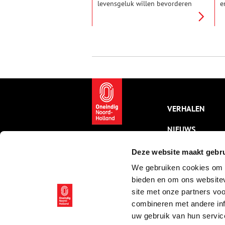
levensgeluk willen bevorderen
e
of een wereldregering
e
nastreven: honderd jaar
(
parlementaire geschiedenis is
s
allerminst saai.
v
p
J
h
s
v
e
m
VERHALEN
v
d
NIEUWS
l
v
KALENDER
Deze website maakt gebru
We gebruiken cookies om c
THEMA’S
bieden en om ons websitev
ACTIVITEITEN
site met onze partners vo
combineren met andere inf
VIDEO’S
uw gebruik van hun servic