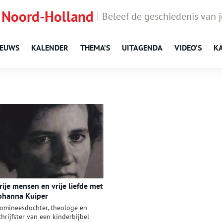
 Noord-Holland
Beleef de geschiedenis van 
IEUWS
KALENDER
THEMA’S
UITAGENDA
VIDEO’S
K
rije mensen en vrije liefde met
ohanna Kuiper
omineesdochter, theologe en
chrijfster van een kinderbijbel