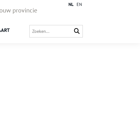
NL
EN
jouw provincie
AART