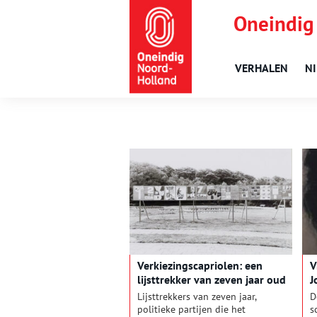
Oneindig
VERHALEN
N
Verkiezingscapriolen: een
V
lijsttrekker van zeven jaar oud
J
Lijsttrekkers van zeven jaar,
D
politieke partijen die het
s