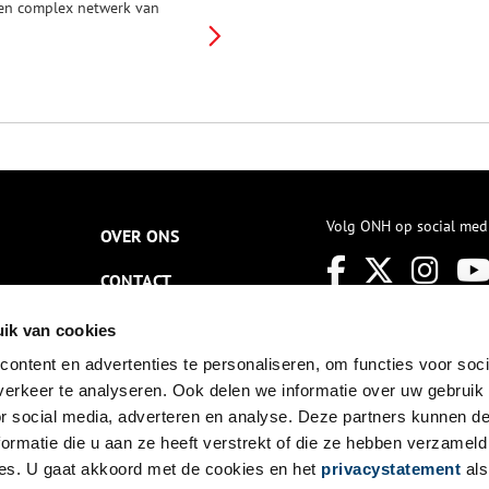
en complex netwerk van
luizen en kanalen. In
orlogstijd werden de kanalen
ebruikt voor de toevoer van
unitie naar het fort en in
redestijd maakten vooral
laatselijke boeren gebruik van
et water voor het vervoer van
uikerbieten. Bij
orlogsdreiging kon zelfs het
uidelijk gedeelte van de
aarlemmermeer ermee onder
Volg ONH op social med
OVER ONS
ater worden gezet.
CONTACT
NIEUWSBRIEF
ik van cookies
ontent en advertenties te personaliseren, om functies voor soci
DISCLAIMER
erkeer te analyseren. Ook delen we informatie over uw gebruik
PRIVACY
or social media, adverteren en analyse. Deze partners kunnen 
ormatie die u aan ze heeft verstrekt of die ze hebben verzameld
TOEGANKELIJKHEID
es. U gaat akkoord met de cookies en het
privacystatement
als