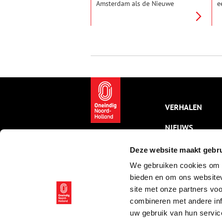
Amsterdam als de Nieuwe
e
Hollandse Waterlinie. Het fort
s
moest de landdoorgangen
o
tussen het Naardermeer en de
g
Vecht, de ‘s-Gravelandsevaart
m
met weg en de spoorweg
v
Amsterdam – Amersfoort
p
beschermen.
h
s
o
z
H
VERHALEN
w
NIEUWS
KALENDER
Deze website maakt gebru
We gebruiken cookies om c
THEMA’S
bieden en om ons websitev
ACTIVITEITEN
site met onze partners vo
combineren met andere inf
VIDEO’S
uw gebruik van hun servic