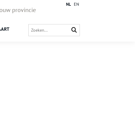
NL
EN
jouw provincie
AART