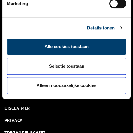
NIEUWS
Marketing
KALENDER
THEMA’S
Details tonen
ACTIVITEITEN
Alle cookies toestaan
VIDEO’S
Selectie toestaan
OVER ONS
CONTACT
Alleen noodzakelijke cookies
NIEUWSBRIEF
DISCLAIMER
PRIVACY
TOEGANKELIJKHEID