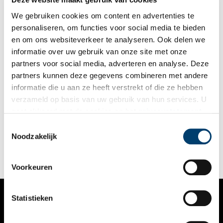
We gebruiken cookies om content en advertenties te
personaliseren, om functies voor social media te bieden
en om ons websiteverkeer te analyseren. Ook delen we
informatie over uw gebruik van onze site met onze
partners voor social media, adverteren en analyse. Deze
partners kunnen deze gegevens combineren met andere
Op stap met Jac. P. Thijsse naar de Koenenkade
informatie die u aan ze heeft verstrekt of die ze hebben
Frisse lucht, groen, weidse luchten – daar heb je tijdens een
verzameld op basis van uw gebruik van hun services. U
pandemie behoefte aan. Wandel daarom even mee met
gaat akkoord met de cookies en het
privacystatement
natuurliefhebber Jac. P. Thijsse. Op naar de Koenenkade bij de
Nieuwe Meer. Hier bedacht Thijsse zijn bosplan.
als u onze website blijft gebruiken.
Toestemmingsselectie
Noodzakelijk
Voorkeuren
Statistieken
VERHALEN