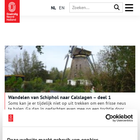
NL
EN
Wandelen van Schiphol naar Calslagen – deel 1
Soms kan je er tijdelijk niet op uit trekken om een frisse neus
te halen. Ga dan in gedachten even mee op een tochtje door
diverse eeuwen – een tour voor thuis. Van het weilandje bij
een torenfort naar de middeleeuwse heerlijkheid Calslagen.
Dat doen we in twee etappes. Vandaag is de vraag: waarom
doet de vlag van een bloemendorp denken aan een aardbei?
Deze website maakt gebruik van cookies