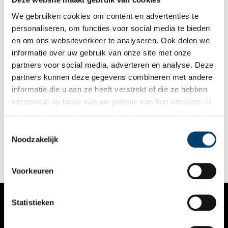
We gebruiken cookies om content en advertenties te
personaliseren, om functies voor social media te bieden
en om ons websiteverkeer te analyseren. Ook delen we
informatie over uw gebruik van onze site met onze
partners voor social media, adverteren en analyse. Deze
partners kunnen deze gegevens combineren met andere
De bloederige historie van het Huis met de Hoofden
informatie die u aan ze heeft verstrekt of die ze hebben
In 1892 stuurde mejuffrouw M.A. Ferwerda uit Amsterdam vier
verzameld op basis van uw gebruik van hun services. U
anekdotes op naar Gerrit Jacob Boekenoogen, een Nederlands
gaat akkoord met de cookies en het
privacystatement
taalkundige uit Wormerveer, die destijds bezig was met het
verzamelen en optekenen van Nederlandse volksverhalen. Één
als u onze website blijft gebruiken.
Toestemmingsselectie
van haar verhalen vertelde over de geschiedenis van het Huis
Noodzakelijk
met de Hoofden aan de Keizersgracht 123. Lees en huiver mee
met deze bloederige historie.
Voorkeuren
Statistieken
VERHALEN