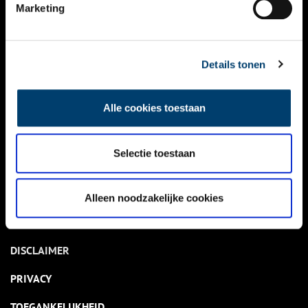
NIEUWS
Marketing
KALENDER
THEMA’S
Details tonen
ACTIVITEITEN
Alle cookies toestaan
VIDEO’S
Selectie toestaan
OVER ONS
CONTACT
Alleen noodzakelijke cookies
NIEUWSBRIEF
DISCLAIMER
PRIVACY
TOEGANKELIJKHEID