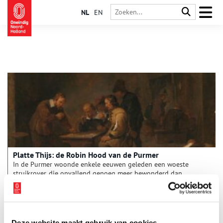
NL
EN
Platte Thijs: de Robin Hood van de Purmer
In de Purmer woonde enkele eeuwen geleden een woeste
struikrover, die opvallend genoeg meer bewonderd dan
gevreesd werd: Platte Thijs. Thijs was namelijk een rover met
een duivelse sluwheid maar het hart op de juiste plaats. Hij
stal van de rijken en gaf aan de armen, als een ware Robin
Hood.
Deze website maakt gebruik van cookies