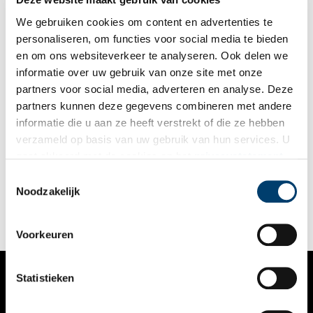
goed en veilig om met water?
We gebruiken cookies om content en advertenties te
personaliseren, om functies voor social media te bieden
en om ons websiteverkeer te analyseren. Ook delen we
informatie over uw gebruik van onze site met onze
partners voor social media, adverteren en analyse. Deze
partners kunnen deze gegevens combineren met andere
Stemmig in het zwart: Rouwkleding in Noord-Holland
informatie die u aan ze heeft verstrekt of die ze hebben
Wanneer er iemand overlijdt, breekt voor de nabestaanden een
verzameld op basis van uw gebruik van hun services. U
periode van rouw aan. Tegenwoordig neemt men vaak samen
gaat akkoord met de cookies en het
privacystatement
afscheid van de overledene tijdens een uitvaart, maar is het
rouwproces daarna meestal een privéaangelegenheid. Vroeger
als u onze website blijft gebruiken.
Toestemmingsselectie
was dat anders en kon je vaak in één oogopslag zien dat
Noodzakelijk
iemand ‘in de rouw’ was. Strenge etiquetteregels schreven tot
in de 20e eeuw voor dat men na een overlijden tijdelijk
speciale rouwkleding moest dragen om de overleden persoon
zijn laatste eer te betuigen.
Voorkeuren
Statistieken
VERHALEN