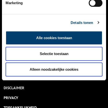
NIEUWS
Marketing
KALENDER
THEMA’S
Details tonen
ACTIVITEITEN
Alle cookies toestaan
VIDEO’S
Selectie toestaan
OVER ONS
CONTACT
Alleen noodzakelijke cookies
NIEUWSBRIEF
DISCLAIMER
PRIVACY
TOEGANKELIJKHEID