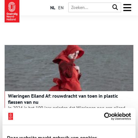
NL
EN
Wieringen Eiland Af: rouwdracht van toen in plastic
flessen van nu
In 2024 is het 100 jaar geleden dat Wieringen nog een eiland
in de Zuiderzee was. In 1924 werd het eiland met het
vasteland verbonden door de aanleg van het eerste deel van
de Zuiderzeewerken. Een mooie aanleiding om de betekenis
2 min
van die ingrepen van toen te verbinden aan het heden. Wat
toen belangrijk was, is nog steeds belangrijk: hoe gaan we
Deze website maakt gebruik van cookies