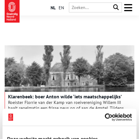
NL
EN
Klarenbeek: boer Anton wilde ‘iets maatschappelijks’
Roeister Florrie van der Kamp van roeivereniging Willem III
haalt regelmatig een frisse neus op of aan de Amstel. Tijdens
die tochtjes over het water vallen haar (niet meer bestaande)
gebouwen op, waarvan ze de achtergrondverhalen tot op de
bodem uitzoekt. Deze week verdiept ze zich in boerderij
Klarenbeek aan de Ouderkerkerdijk.
Deze website maakt gebruik van cookies