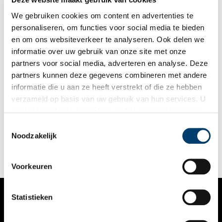
We gebruiken cookies om content en advertenties te
personaliseren, om functies voor social media te bieden
en om ons websiteverkeer te analyseren. Ook delen we
informatie over uw gebruik van onze site met onze
partners voor social media, adverteren en analyse. Deze
partners kunnen deze gegevens combineren met andere
On(t)roerend goed langs de Amstel
informatie die u aan ze heeft verstrekt of die ze hebben
Roeister Florrie van der Kamp van roeivereniging Willem III
verzameld op basis van uw gebruik van hun services. U
haalt regelmatig een frisse neus op of aan de Amstel. Tijdens
gaat akkoord met de cookies en het
privacystatement
die tochtjes over het water vallen haar (niet meer bestaande)
gebouwen op, waarvan ze de achtergrondverhalen tot op de
als u onze website blijft gebruiken.
Toestemmingsselectie
bodem uitzoekt. Deze week verdiept ze zich in twee verdwenen
Noodzakelijk
hoeves: Anna’s Hoeve en Hoeve Sloterdijk.
Voorkeuren
Statistieken
VERHALEN