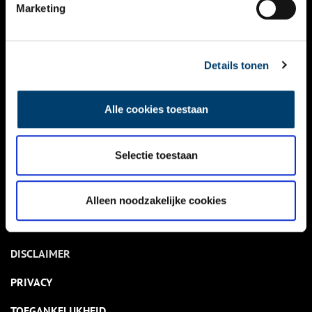
NIEUWS
Marketing
KALENDER
THEMA’S
Details tonen
ACTIVITEITEN
Alle cookies toestaan
VIDEO’S
Selectie toestaan
OVER ONS
CONTACT
Alleen noodzakelijke cookies
NIEUWSBRIEF
DISCLAIMER
PRIVACY
TOEGANKELIJKHEID