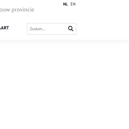
NL
EN
jouw provincie
AART