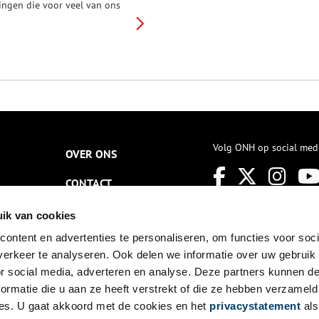
ingen die voor veel van ons
anzelfsprekend zijn. Zo’n
onderd jaar geleden was dit
chter heel anders. Nederland
ende heel wat gebieden waar
rote armoede heerste.
isschien wel het beroemdste
oorbeeld hiervan is de
msterdamse Jordaan. Deze
olksbuurt, die volkszangers en
olksverhalen voortbracht, werd
en icoon voor de hoofdstad.
Volg ONH op social med
OVER ONS
et plat Amsterdams dat hier
esproken werd, de Westertoren
CONTACT
n Johnny Jordaan vormen het
omantische beeld dat velen
egenwoordig van de Jordaan
NIEUWSBRIEF
ik van cookies
ebben. Wat in dit beeld echter
aak wordt weggelaten is de
ontent en advertenties te personaliseren, om functies voor soci
DISCLAIMER
ittere armoede waarin de
erkeer te analyseren. Ook delen we informatie over uw gebruik
ordanezen leefden.
PRIVACY
or social media, adverteren en analyse. Deze partners kunnen 
ormatie die u aan ze heeft verstrekt of die ze hebben verzameld
TOEGANKELIJKHEID
es. U gaat akkoord met de cookies en het
privacystatement
als