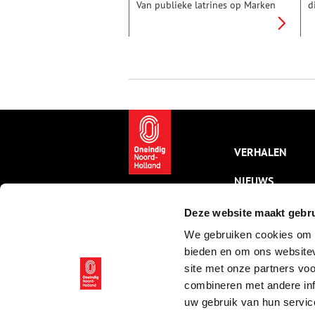
Van publieke latrines op Marken
d
tot de open riolen van
v
Amsterdam: wie de geschiedenis
h
induikt, komt er al snel achter
e
dat de historische
k
toiletgewoontes aan hygiëne
g
nogal te wensen overlieten.
M
v
A
v
v
e
VERHALEN
H
g
NIEUWS
e
r
t
KALENDER
Deze website maakt gebru
h
v
We gebruiken cookies om c
THEMA’S
b
bieden en om ons websitev
J
ACTIVITEITEN
site met onze partners vo
combineren met andere inf
VIDEO’S
uw gebruik van hun servic