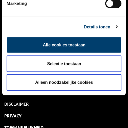
NIEUWS
Marketing
KALENDER
THEMA’S
Details tonen
ACTIVITEITEN
Alle cookies toestaan
VIDEO’S
Selectie toestaan
OVER ONS
CONTACT
Alleen noodzakelijke cookies
NIEUWSBRIEF
DISCLAIMER
PRIVACY
TOEGANKELIJKHEID