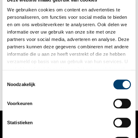
We gebruiken cookies om content en advertenties te
personaliseren, om functies voor social media te bieden
en om ons websiteverkeer te analyseren. Ook delen we
informatie over uw gebruik van onze site met onze
partners voor social media, adverteren en analyse. Deze
partners kunnen deze gegevens combineren met andere
Alkmaar: stad van kaas én bapaobroodjes
informatie die u aan ze heeft verstrekt of die ze hebben
Alkmaar heeft véél meer te bieden dan kaas alleen. Ook
verzameld op basis van uw gebruik van hun services. U
bapaobroodjes en groenteburgers komen ervandaan. De
gaat akkoord met de cookies en het
privacystatement
zussen Sara en Lisa van Doorn maakten een tentoonstelling
over voedsel uit Alkmaar, toen en nu.
als u onze website blijft gebruiken.
Toestemmingsselectie
Noodzakelijk
Voorkeuren
Statistieken
VERHALEN