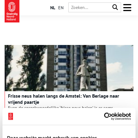
NL
EN
Frisse neus halen langs de Amstel: Van Berlage naar
vrijend paartje
Even de spreekwoordelijke ‘frisse neus halen’ is er soms
noodgedwongen niet bij. Maar loop of fiets dan in gedachten
even mee met een mooi tochtje van de Berlagebrug in
Amsterdam naar de Bullewijk in Ouderkerk aan de Amstel.
Pakweg tien kilometer met verrassende verhalen. Deel 1:
Berlage, Spyker en een vrijend paartje.
Deze website maakt gebruik van cookies