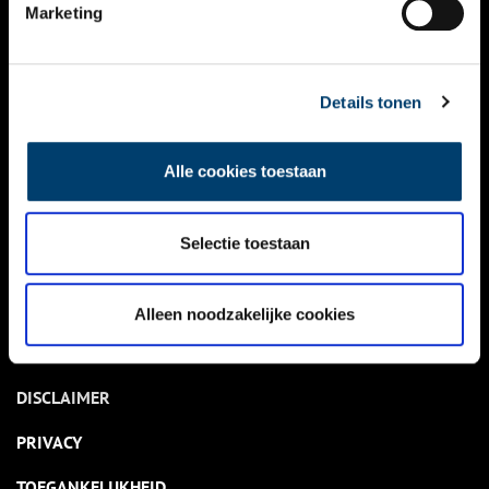
NIEUWS
Marketing
KALENDER
THEMA’S
Details tonen
ACTIVITEITEN
Alle cookies toestaan
VIDEO’S
Selectie toestaan
OVER ONS
CONTACT
Alleen noodzakelijke cookies
NIEUWSBRIEF
DISCLAIMER
PRIVACY
TOEGANKELIJKHEID