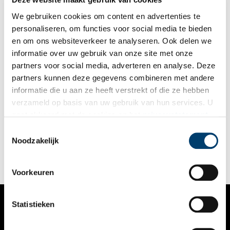
We gebruiken cookies om content en advertenties te
personaliseren, om functies voor social media te bieden
en om ons websiteverkeer te analyseren. Ook delen we
informatie over uw gebruik van onze site met onze
partners voor social media, adverteren en analyse. Deze
partners kunnen deze gegevens combineren met andere
De gebroeders Spijker uit Hilversum
informatie die u aan ze heeft verstrekt of die ze hebben
‘Spyker Cars’ is een Nederlandse fabrikant van exclusieve
verzameld op basis van uw gebruik van hun services. U
sportauto’s dat onder leiding van Victor Muller is opgericht in
gaat akkoord met de cookies en het
privacystatement
1999. Het waren echter de gebroeders Spijker uit Hilversum
die eind 19de eeuw het oorspronkelijke bedrijf hadden
als u onze website blijft gebruiken.
Toestemmingsselectie
opgezet en begin 20ste eeuw internationaal doorbraken met
Noodzakelijk
Spyker Automobielen N.V. Het bedrijf kent een verleden van
vallen en weer opstaan.
Voorkeuren
Statistieken
VERHALEN