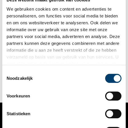
We gebruiken cookies om content en advertenties te
personaliseren, om functies voor social media te bieden
en om ons websiteverkeer te analyseren. Ook delen we
informatie over uw gebruik van onze site met onze
partners voor social media, adverteren en analyse. Deze
partners kunnen deze gegevens combineren met andere
Zaans Industrieel Erfgoed: Top vijf stukken uit het
informatie die u aan ze heeft verstrekt of die ze hebben
gemeentearchief
verzameld op basis van uw gebruik van hun services. U
De Zaanstreek kent een zeer uitgebreide industriële
gaat akkoord met de cookies en het
privacystatement
geschiedenis en is daarmee één van de meest bekende plekken
als u onze website blijft gebruiken.
waar het Hollandse industriële erfgoed zijn sporen heeft
Toestemmingsselectie
achter gelaten. Het geheugen van de Zaanstreek is in het
Noodzakelijk
Gemeentearchief Zaanstad te vinden, waar boeken, tekeningen,
verslagen, prenten, kaarten en foto’s over het gebied van
vroeger tot nu verhalen. Hier een dwarsdoorsnede van de
Voorkeuren
Zaanse industriële geschiedenis aan de hand van vijf
waardevolle stukken uit het archief.
Statistieken
VERHALEN