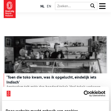
NL
EN
‘Toen die toko kwam, was ik opgelucht, eindelijk iets
Indisch’
Amsterdam telt méér dan honderd toko’s. Veel toko’s verkopen
Surinaams of Chinees eten, maar er zijn er ook met Indische en
Indonesische gerechten, en die dreigen uit het Amsterdamse
straatbeeld te verdwijnen. Dat blijkt uit een kleine, maar
interessante tentoonstelling van het Amsterdam Museum,‘Toko
Mokum’.
Deze website maakt gebruik van cookies