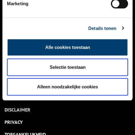
NIEUWS
Marketing
KALENDER
THEMA’S
Details tonen
ACTIVITEITEN
Alle cookies toestaan
VIDEO’S
Selectie toestaan
OVER ONS
CONTACT
Alleen noodzakelijke cookies
NIEUWSBRIEF
DISCLAIMER
PRIVACY
TOEGANKELIJKHEID