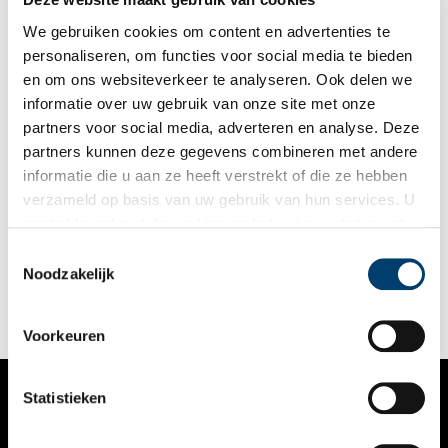
Vanaf de negentiende eeuw kreeg die belangstelling een
steeds serieuzer karakter en kwam de egyptologie op om de
We gebruiken cookies om content en advertenties te
oude cultuur op een wetenschappelijk manier te bestuderen.
personaliseren, om functies voor social media te bieden
en om ons websiteverkeer te analyseren. Ook delen we
informatie over uw gebruik van onze site met onze
partners voor social media, adverteren en analyse. Deze
partners kunnen deze gegevens combineren met andere
Doggerland: Atlantis van de Noordzee
informatie die u aan ze heeft verstrekt of die ze hebben
Het Noord-Hollandse landschap is een betrekkelijk jong
verzameld op basis van uw gebruik van hun services. U
gebied, opgebouwd uit zand, klei en veen. Wind en water
gaat akkoord met de cookies en het
privacystatement
legden de basis voor de vorm, de mens deed de rest.
Eeuwenlang oefende de Noordzee grote invloed uit op het
als u onze website blijft gebruiken.
Toestemmingsselectie
kustgebied van de provincie. Maar dat is niet altijd zo geweest.
Noodzakelijk
Honderdduizenden jaren geleden was het gebied tussen
Nederland en Groot-Brittannië geen water maar land:
Doggerland. Een rijk landschap, waar mammoeten en mensen
naast elkaar leefden.
Voorkeuren
Statistieken
VERHALEN