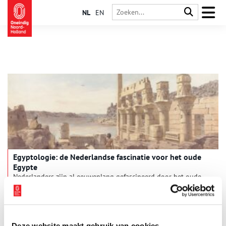
NL
EN
Egyptologie: de Nederlandse fascinatie voor het oude
Egypte
Nederlanders zijn al eeuwenlang gefascineerd door het oude
Egypte. De indrukwekkende piramides, mysterieuze
koningsgraven en het raadselachtige hiërogliefenschrift
spraken ook vroeger al erg tot de verbeelding. In de
zeventiende en achttiende eeuw verzamelden liefhebbers
daarom beeldjes en artefacten voor hun rariteitenkabinetten.
Deze website maakt gebruik van cookies