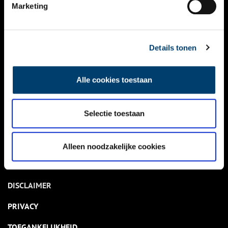
NIEUWS
Marketing
KALENDER
THEMA’S
Details tonen
ACTIVITEITEN
Alle cookies toestaan
VIDEO’S
Selectie toestaan
OVER ONS
CONTACT
Alleen noodzakelijke cookies
NIEUWSBRIEF
DISCLAIMER
PRIVACY
TOEGANKELIJKHEID