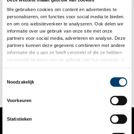
We gebruiken cookies om content en advertenties te
personaliseren, om functies voor social media te bieden
en om ons websiteverkeer te analyseren. Ook delen we
informatie over uw gebruik van onze site met onze
partners voor social media, adverteren en analyse. Deze
partners kunnen deze gegevens combineren met andere
De Groote Keijser: Wij gaan er niet uit
informatie die u aan ze heeft verstrekt of die ze hebben
Het jaar 1980 staat in de Amsterdamse geschiedenis te boek
verzameld op basis van uw gebruik van hun services. U
als een van de meest roerige jaren. De confrontatie tussen de
gaat akkoord met de cookies en het
privacystatement
kraakbeweging en de overheid komt tot een climax. Tanks
rijden door de straten, de kroning van Beatrix wordt verstoord
als u onze website blijft gebruiken.
Toestemmingsselectie
en er vallen dat jaar vele honderden gewonden bij krakers en
Noodzakelijk
politie.
Voorkeuren
Statistieken
VERHALEN