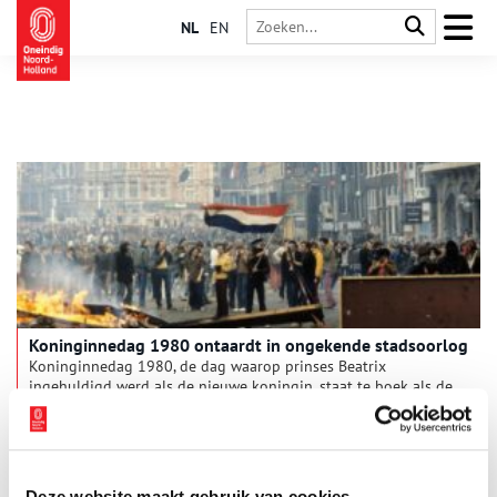
NL
EN
Koninginnedag 1980 ontaardt in ongekende stadsoorlog
Koninginnedag 1980, de dag waarop prinses Beatrix
ingehuldigd werd als de nieuwe koningin, staat te boek als de
meest roemruchtige uit de Nederlandse geschiedenis. Wat een
feestelijke dag had moeten worden, mondde uit in een niet
eerder vertoonde explosie van geweld en ordeverstoringen.
Deze website maakt gebruik van cookies