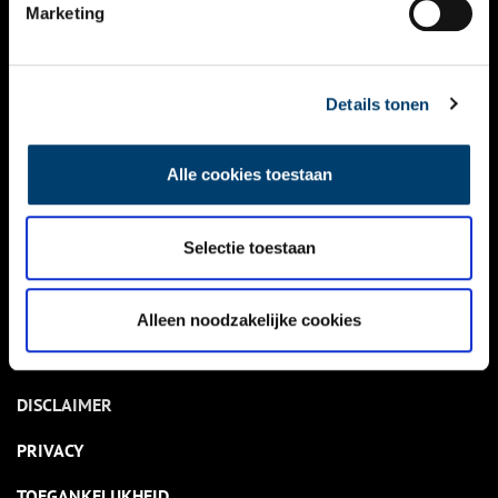
NIEUWS
Marketing
KALENDER
THEMA’S
Details tonen
ACTIVITEITEN
Alle cookies toestaan
VIDEO’S
Selectie toestaan
OVER ONS
CONTACT
Alleen noodzakelijke cookies
NIEUWSBRIEF
DISCLAIMER
PRIVACY
TOEGANKELIJKHEID