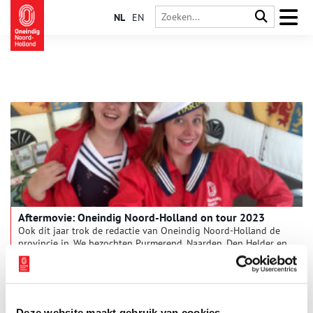
NL
EN
Aftermovie: Oneindig Noord-Holland on tour 2023
Ook dit jaar trok de redactie van Oneindig Noord-Holland de
provincie in. We bezochten Purmerend, Naarden, Den Helder en
Haarlem om alle Noord-Hollanders te laten kennismaken met
de geschiedenis van hun provincie. Bekijk de aftermovie van
3 min
de tour en beleef onze avonturen mee!
Deze website maakt gebruik van cookies