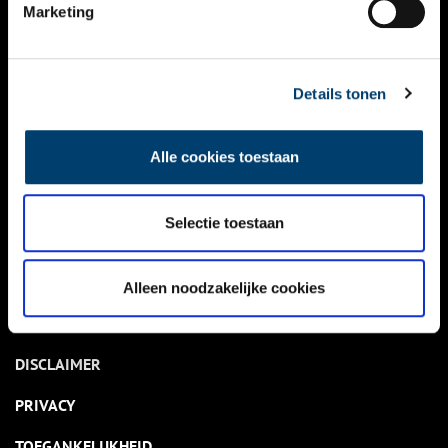
NIEUWS
Marketing
KALENDER
THEMA’S
Details tonen
ACTIVITEITEN
Alle cookies toestaan
VIDEO’S
Selectie toestaan
OVER ONS
CONTACT
Alleen noodzakelijke cookies
NIEUWSBRIEF
DISCLAIMER
PRIVACY
TOEGANKELIJKHEID