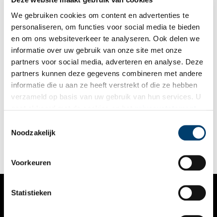
We gebruiken cookies om content en advertenties te
personaliseren, om functies voor social media te bieden
en om ons websiteverkeer te analyseren. Ook delen we
informatie over uw gebruik van onze site met onze
partners voor social media, adverteren en analyse. Deze
partners kunnen deze gegevens combineren met andere
Open Monumentendag: ONH in Paviljoen Welgelegen
informatie die u aan ze heeft verstrekt of die ze hebben
Tijdens Open Monumentendag op zondag 10 september is de
verzameld op basis van uw gebruik van hun services. U
redactie van Oneindig Noord-Holland te vinden in het
gaat akkoord met de cookies en het
privacystatement
Provinciehuis van Noord-Holland. Bezoekers kunnen meedoen
aan een spannende geschiedenisquiz over Lodewijk Napoleon,
als u onze website blijft gebruiken.
Toestemmingsselectie
2 min
Paviljoen Welgelegen verkennen of de redactieleden het hemd
Noodzakelijk
van het lijf vragen over de geschiedenis van Noord-Holland.
Dit doet de redactie natuurlijk geheel in stijl, in
Napoleontische kleding!
Voorkeuren
Statistieken
VERHALEN