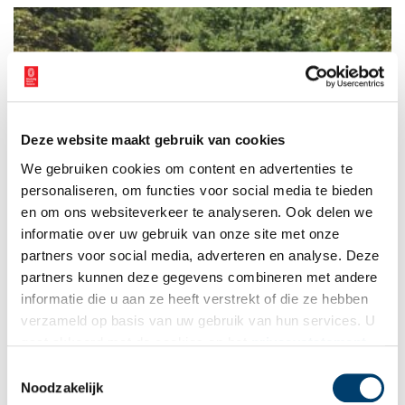
Deze website maakt gebruik van cookies
Begraafplaats Huis Te Vraag
We gebruiken cookies om content en advertenties te
Een begraafplaats die de naam draagt ‘Huis Te Vraag’: dat moet
een bijzondere plek zijn. Dat is het ook, daar aan de Schinkel
personaliseren, om functies voor social media te bieden
in Amsterdam-West. In het stuk bos aan de Rijnsburgstraat
en om ons websiteverkeer te analyseren. Ook delen we
verwacht je geen dodenakker.
informatie over uw gebruik van onze site met onze
partners voor social media, adverteren en analyse. Deze
partners kunnen deze gegevens combineren met andere
informatie die u aan ze heeft verstrekt of die ze hebben
verzameld op basis van uw gebruik van hun services. U
gaat akkoord met de cookies en het
privacystatement
als u onze website blijft gebruiken.
Toestemmingsselectie
Noodzakelijk