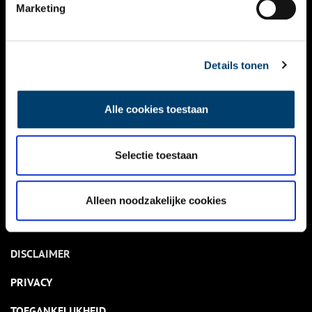
NIEUWS
Marketing
KALENDER
THEMA’S
Details tonen
ACTIVITEITEN
Alle cookies toestaan
VIDEO’S
Selectie toestaan
OVER ONS
CONTACT
Alleen noodzakelijke cookies
NIEUWSBRIEF
DISCLAIMER
PRIVACY
TOEGANKELIJKHEID