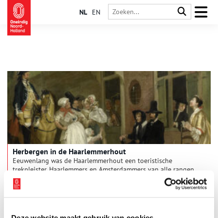
NL
EN
Herbergen in de Haarlemmerhout
Eeuwenlang was de Haarlemmerhout een toeristische
trekpleister. Haarlemmers en Amsterdammers van alle rangen
en standen reisden naar het stadsbos om te wandelen en te
recreëren. Maar zoals dichter Willem Kloos (1859-1938) zei: “Ik
hou van de natuur maar ik moet er wel iets te drinken bij
hebben.” Rondom de Hout zaten talloze kroegen en herbergen,
waar het er dikwijls ruw aan toe ging. Van het Dronkenhuisje
Deze website maakt gebruik van cookies