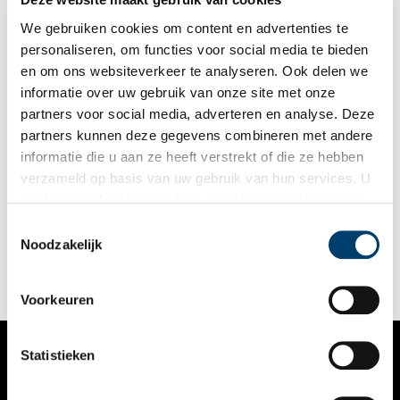
tot het Bokje, de een nog beruchter dan de ander.
We gebruiken cookies om content en advertenties te
personaliseren, om functies voor social media te bieden
en om ons websiteverkeer te analyseren. Ook delen we
informatie over uw gebruik van onze site met onze
partners voor social media, adverteren en analyse. Deze
partners kunnen deze gegevens combineren met andere
De lingerie van een prostituee
informatie die u aan ze heeft verstrekt of die ze hebben
Als toeristen aan Amsterdam denken gaat het daarbij vaak om
verzameld op basis van uw gebruik van hun services. U
Nederlands bekendste hoerenbuurt
de Wallen
. De reputatie
gaat akkoord met de cookies en het
privacystatement
van deze buurt is niet altijd even goed geweest. Om
vrouwenhandel en witwaspraktijken tegen te gaan, heeft de
als u onze website blijft gebruiken.
Toestemmingsselectie
gemeente Amsterdam in 2010 het plan opgevat in een aantal
Noodzakelijk
jaren dit gebied op te schonen, ook wel project 1020
genoemd.
Voorkeuren
Statistieken
VERHALEN