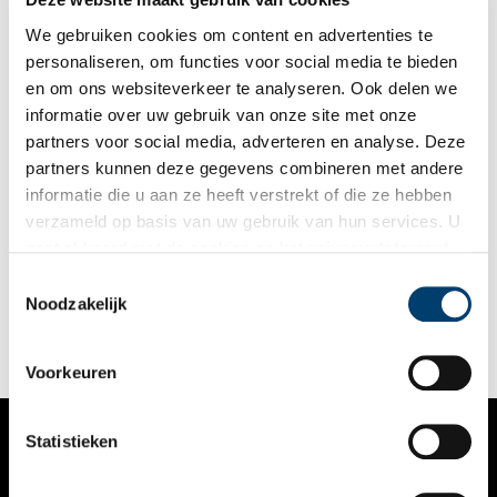
We gebruiken cookies om content en advertenties te
personaliseren, om functies voor social media te bieden
en om ons websiteverkeer te analyseren. Ook delen we
informatie over uw gebruik van onze site met onze
partners voor social media, adverteren en analyse. Deze
partners kunnen deze gegevens combineren met andere
De onbezongen heldin van de Bataafse Revolutie:
informatie die u aan ze heeft verstrekt of die ze hebben
Wilhelmina van Pruisen
verzameld op basis van uw gebruik van hun services. U
Wilhelmina van Pruisen (1751-1820) was een Pruisische
gaat akkoord met de cookies en het
privacystatement
prinses, de echtgenote van stadhouder prins Willem V van
als u onze website blijft gebruiken.
Oranje-Nassau en de moeder van koning Willem I. Tijdens de
Toestemmingsselectie
Bataafse Revolutie speelde ze een belangrijke rol. De Bataafse
Noodzakelijk
Revolutie is een ondergewaardeerd stukje Nederlandse
geschiedenis, de rol die vrouwen speelden een nóg minder
gewaardeerde. De naam van Wilhelmina van Pruisen, wellicht
Voorkeuren
de belangrijkste vrouw binnen het conflict, wordt dan ook
maar weinig genoemd. Daarom hier een portret en biografie.
Statistieken
VERHALEN