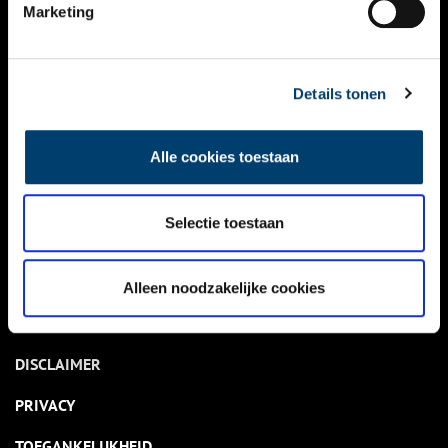
NIEUWS
Marketing
KALENDER
THEMA’S
Details tonen
ACTIVITEITEN
Alle cookies toestaan
VIDEO’S
Selectie toestaan
OVER ONS
CONTACT
Alleen noodzakelijke cookies
NIEUWSBRIEF
DISCLAIMER
PRIVACY
TOEGANKELIJKHEID