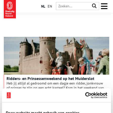
NL
EN
Ridders- en Prinsessenweekend op het Muiderslot
Heb jij altijd al gedroomd om een dagje een ridder, jonkvrouw
of prinses te zijn op een echt kasteel? Kom in het weekend van
13 en 14 juni dan in vol ornaat naar het Muiderslot! Verkleed
je als je favoriete kasteelbewoner. Ben jij een stoere prinses,
3 min
een creatieve ridder, een slimme jonkvrouw of stap je liever in
de schoenen van de brugwachter, de kok of de nar? We laten
ons graag door jou verrassen!
Deze website maakt gebruik van cookies