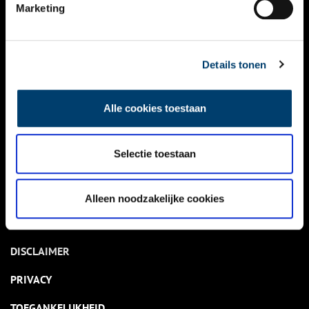
NIEUWS
Marketing
KALENDER
THEMA’S
Details tonen
ACTIVITEITEN
Alle cookies toestaan
VIDEO’S
Selectie toestaan
OVER ONS
CONTACT
Alleen noodzakelijke cookies
NIEUWSBRIEF
DISCLAIMER
PRIVACY
TOEGANKELIJKHEID