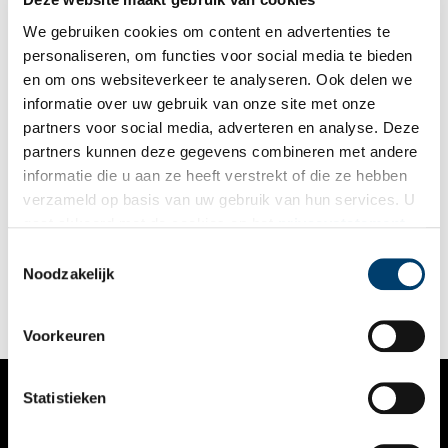
We gebruiken cookies om content en advertenties te
personaliseren, om functies voor social media te bieden
en om ons websiteverkeer te analyseren. Ook delen we
informatie over uw gebruik van onze site met onze
partners voor social media, adverteren en analyse. Deze
partners kunnen deze gegevens combineren met andere
10 podcasts die je niet mag missen!
informatie die u aan ze heeft verstrekt of die ze hebben
Tijdens het afwassen, onderweg naar het werk of liggend op
verzameld op basis van uw gebruik van hun services. U
de bank… Waar je ook bent, er is altijd tijd voor een
gaat akkoord met de cookies en het
privacystatement
interessante podcast op Spotify. De redactie van Oneindig
Noord-Holland heeft de tien leukste podcasts over
als u onze website blijft gebruiken.
Toestemmingsselectie
4 min
geschiedenis voor je op een rijtje gezet. Veel luisterplezier!
Noodzakelijk
Voorkeuren
Statistieken
VERHALEN