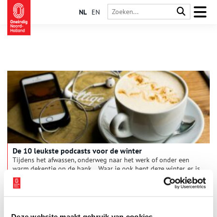
NL
EN
De 10 leukste podcasts voor de winter
Tijdens het afwassen, onderweg naar het werk of onder een
warm dekentje op de bank… Waar je ook bent deze winter, er is
altijd tijd voor een interessante podcast op Spotify. De redactie
van Oneindig Noord-Holland heeft de tien leukste podcasts
5 min
over geschiedenis voor je op een rijtje gezet. Veel
luisterplezier!
Deze website maakt gebruik van cookies