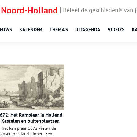
 Noord-Holland
Beleef de geschiedenis van 
IEUWS
KALENDER
THEMA’S
UITAGENDA
VIDEO’S
K
672: Het Rampjaar in Holland
 Kastelen en buitenplaatsen
erwoest
n het Rampjaar 1672 vielen de
ransen ons land binnen. Een