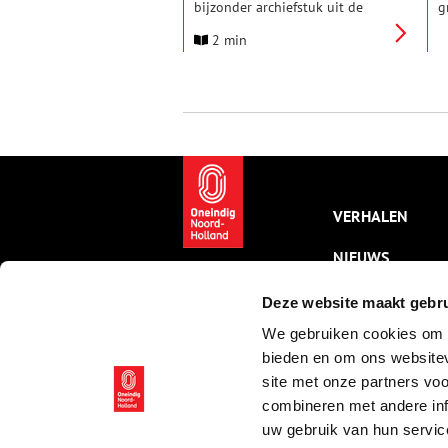
bijzonder archiefstuk uit de
g
collectie in de schijnwerpers.
w
2 min
Deze keer: het Alkmaarse vonnis
H
van twee plunderende zwagers
r
uit 1689. De zwagers Aelbert
V
Klaassen en Koenraet Koenen
d
plunderden op meerdere
s
avonden in 1689 vele schuren
b
en opslagplaatsen.
g
F
g
h
VERHALEN
a
g
NIEUWS
KALENDER
Deze website maakt gebru
We gebruiken cookies om c
THEMA’S
bieden en om ons websitev
ACTIVITEITEN
site met onze partners vo
combineren met andere inf
VIDEO’S
uw gebruik van hun servic