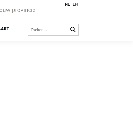
NL
EN
jouw provincie
AART