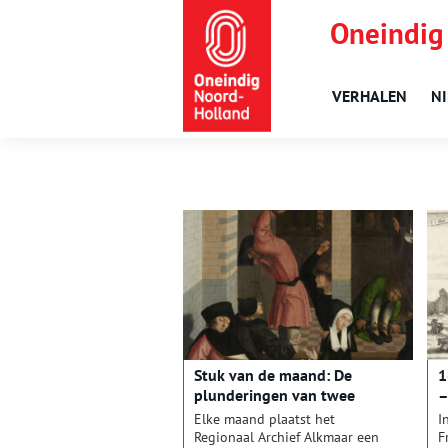
Oneindig
VERHALEN
N
Stuk van de maand: De
1
plunderingen van twee
–
zwagers
v
Elke maand plaatst het
I
Regionaal Archief Alkmaar een
F