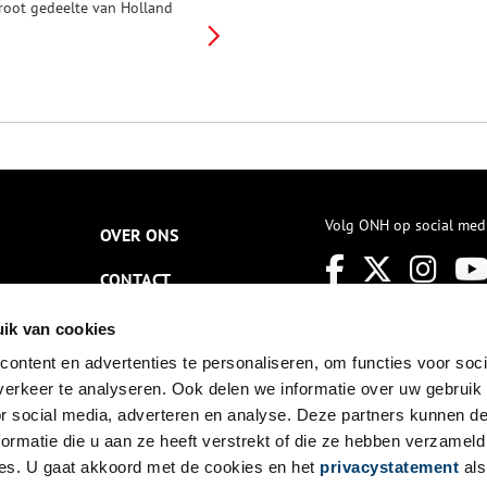
root gedeelte van Holland
erd beschermd door de Oude
ollandse Waterlinie. Een aantal
egio’s, waaronder de Gooi- en
echtstreek, vielen net buiten
eze bescherming. Dorpen,
teden, kastelen en
uitenplaatsen werden
eplunderd en verwoest door
ranse soldaten. Ter
elegenheid van de ‘Dag van
et Kasteel’ lichten we een
Volg ONH op social med
OVER ONS
antal van deze dramatische
ebeurtenissen uit.
CONTACT
NIEUWSBRIEF
ik van cookies
ontent en advertenties te personaliseren, om functies voor soci
DISCLAIMER
erkeer te analyseren. Ook delen we informatie over uw gebruik
PRIVACY
or social media, adverteren en analyse. Deze partners kunnen 
ormatie die u aan ze heeft verstrekt of die ze hebben verzameld
TOEGANKELIJKHEID
es. U gaat akkoord met de cookies en het
privacystatement
als