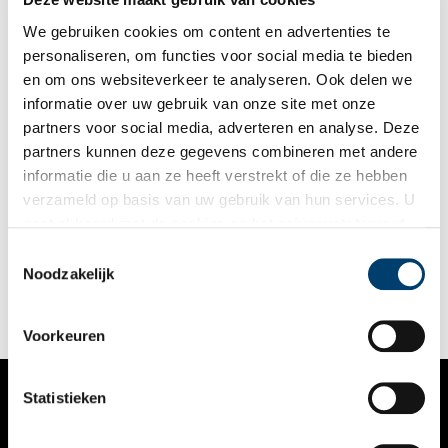
andere Teylers Museum en het Teylers hofje opgericht. Toch
heeft niemand het nog over de vrouw die hem financieel heeft
We gebruiken cookies om content en advertenties te
geholpen. Wie was de liefde van zijn leven?
personaliseren, om functies voor social media te bieden
en om ons websiteverkeer te analyseren. Ook delen we
informatie over uw gebruik van onze site met onze
partners voor social media, adverteren en analyse. Deze
partners kunnen deze gegevens combineren met andere
Pieter Teylers Huis is enorme aanwinst voor zijn museum
informatie die u aan ze heeft verstrekt of die ze hebben
Met de opening van het Pieter Teylers Huis, het achttiende-
verzameld op basis van uw gebruik van hun services. U
eeuwse woonhuis van de oprichter van Teylers Museum, heeft
gaat akkoord met de cookies en het
privacystatement
het Haarlemse museum er een klein nieuw museumhuis bij
gekregen. De woonvertrekken zijn uiterst sfeervol
als u onze website blijft gebruiken.
Toestemmingsselectie
gerestaureerd, met kroonluchters en al.
Noodzakelijk
Voorkeuren
Statistieken
VERHALEN