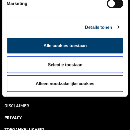
NIEUWS
Marketing
KALENDER
THEMA’S
Details tonen
ACTIVITEITEN
Alle cookies toestaan
VIDEO’S
Selectie toestaan
OVER ONS
CONTACT
Alleen noodzakelijke cookies
NIEUWSBRIEF
DISCLAIMER
PRIVACY
TOEGANKELIJKHEID