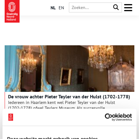
NL
EN
De vrouw achter Pieter Teyler van der Hulst (1702-1778)
Iedereen in Haarlem kent wel Pieter Teyler van der Hulst
(1702-1778) ofwel Teylers Museum. Als succesvolle
zijdefabrikant en koopman liet hij bij zijn overlijden 2 miljoen
gulden na. Voor die tijd was dat een godsvermogen,
omgerekend naar nu is dat ongeveer 80 miljoen euro. In zijn
befaamde testament stelde hij vijf directeuren aan, die het
geld volgens zijn richtlijnen moesten besteden. Zo werd onder
Deze website maakt gebruik van cookies