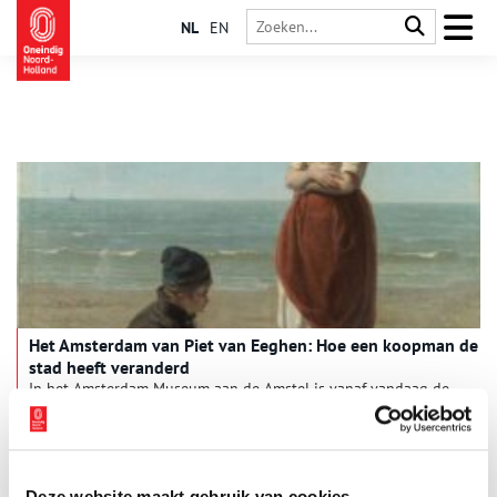
NL
EN
Het Amsterdam van Piet van Eeghen: Hoe een koopman de
stad heeft veranderd
In het Amsterdam Museum aan de Amstel is vanaf vandaag de
tentoonstelling Het Amsterdam van Piet van Eeghen: Hoe een
koopman de stad heeft veranderd te zien. In de
tentoonstelling wordt stilgestaan bij Van Eeghen als
4 min
Amsterdamse weldoener, kunstverzamelaar en bankier. Hij
verdiende zijn geld onder meer met koloniale handel. Wat
Deze website maakt gebruik van cookies