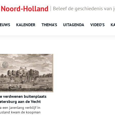
 Noord-Holland
Beleef de geschiedenis van 
IEUWS
KALENDER
THEMA’S
UITAGENDA
VIDEO’S
K
e verdwenen buitenplaats
etersburg aan de Vecht
a een jarenlang verblijf in
usland kwam de koopman