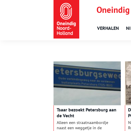
Oneindig
VERHALEN
N
Tsaar bezoekt Petersburg aan
D
de Vecht
P
Alleen een straatnaambordje
N
naast een weggetje in de
R