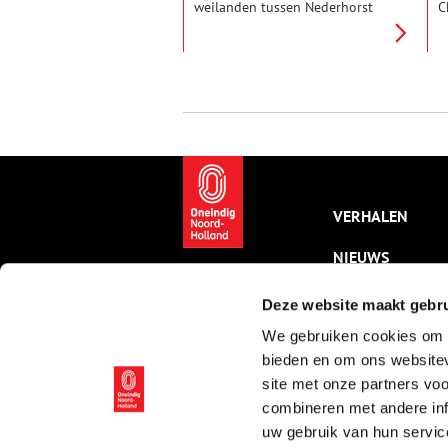
weilanden tussen Nederhorst
C
den Berg en Nigtevecht
t
herinnert aan de buitenplaats
z
Petersburg. Ooit tot in Siberië
Z
en Moskou bekend. Deze
k
buitenplaats lag vlakbij de
o
Vecht, zodat je er van
v
Amsterdam makkelijk heen kon
r
varen. Tsaar Peter de Grote
Z
heeft op het naar hem
a
genoemde buiten gelogeerd.
B
VERHALEN
NIEUWS
KALENDER
Deze website maakt gebru
We gebruiken cookies om c
THEMA’S
bieden en om ons websitev
ACTIVITEITEN
site met onze partners vo
combineren met andere inf
VIDEO’S
uw gebruik van hun servic