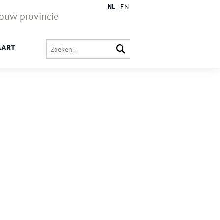
NL
EN
jouw provincie
AART