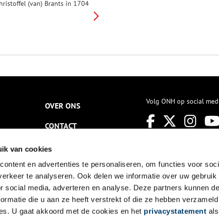
hristoffel (van) Brants in 1704
erug naar Nederland, waar hij
ich in Amsterdam vestigde.
oals vele rijke Amsterdamse
ooplieden en regenten zocht
ok hij een terrein aan de Vecht
oor de aanleg van een
epresentatieve buitenplaats.
ijn keus viel op ‘Huis ten Ham’
an de Vecht bij Nederhorst den
erg.
Volg ONH op social med
OVER ONS
CONTACT
NIEUWSBRIEF
ik van cookies
ontent en advertenties te personaliseren, om functies voor soci
DISCLAIMER
erkeer te analyseren. Ook delen we informatie over uw gebruik
PRIVACY
or social media, adverteren en analyse. Deze partners kunnen 
ormatie die u aan ze heeft verstrekt of die ze hebben verzameld
TOEGANKELIJKHEID
es. U gaat akkoord met de cookies en het
privacystatement
als