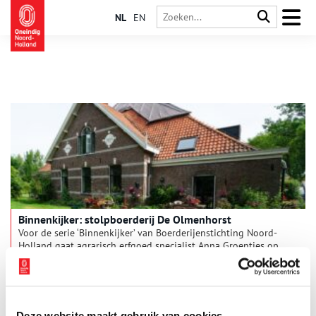
NL
EN
Binnenkijker: stolpboerderij De Olmenhorst
Voor de serie ‘Binnenkijker’ van Boerderijenstichting Noord-
Holland gaat agrarisch erfgoed specialist Anna Groentjes op
bezoek bij bijzondere stolpboerderijen. Trotse eigenaren
vertellen haar alles over de geschiedenis en het interieur van
de stolp. De interieurs verschillen nog meer van elkaar dan de
buitenkanten. Bij woonboerderijen zien we de zoektocht naar
het toepassen van nieuwe functies, op basis van de
Deze website maakt gebruik van cookies