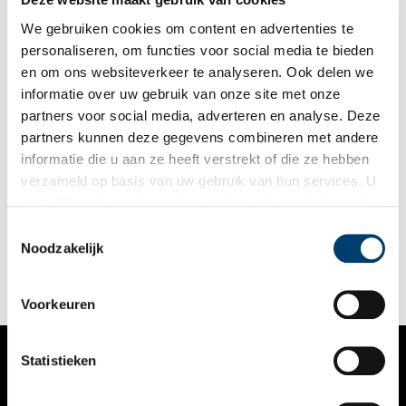
oorspronkelijke indeling. Deze keer reist Anna af naar
landgoed De Olmenhorst in de Haarlemmermeer.
We gebruiken cookies om content en advertenties te
personaliseren, om functies voor social media te bieden
en om ons websiteverkeer te analyseren. Ook delen we
informatie over uw gebruik van onze site met onze
partners voor social media, adverteren en analyse. Deze
partners kunnen deze gegevens combineren met andere
Binnenkijker: stolpboerderij Kerkzigt
informatie die u aan ze heeft verstrekt of die ze hebben
Voor de serie ‘Binnenkijker’ van Boerderijenstichting Noord-
verzameld op basis van uw gebruik van hun services. U
Holland gaat agrarisch erfgoed specialist Anna Groentjes op
gaat akkoord met de cookies en het
privacystatement
bezoek bij bijzondere stolpboerderijen. Trotse eigenaren
vertellen haar alles over de geschiedenis en het interieur van
als u onze website blijft gebruiken.
Toestemmingsselectie
de stolp. De interieurs verschillen nog meer van elkaar dan de
Noodzakelijk
buitenkanten. Bij woonboerderijen zien we de zoektocht naar
het toepassen van nieuwe functies, op basis van de
oorspronkelijke indeling. Deze keer reist Anna af naar
stolpboerderij Kerkzigt in de Beemster.
Voorkeuren
Statistieken
VERHALEN