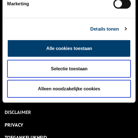
NIEUWS
Marketing
KALENDER
THEMA’S
Details tonen
ACTIVITEITEN
Alle cookies toestaan
VIDEO’S
Selectie toestaan
OVER ONS
CONTACT
Alleen noodzakelijke cookies
NIEUWSBRIEF
DISCLAIMER
PRIVACY
TOEGANKELIJKHEID