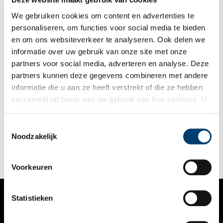
We gebruiken cookies om content en advertenties te
personaliseren, om functies voor social media te bieden
en om ons websiteverkeer te analyseren. Ook delen we
informatie over uw gebruik van onze site met onze
partners voor social media, adverteren en analyse. Deze
partners kunnen deze gegevens combineren met andere
Met de stoomboot naar het Panorama in de Plantage
informatie die u aan ze heeft verstrekt of die ze hebben
Nog even en we kunnen weer vrij reizen, zoals we dat 125 jaar
verzameld op basis van uw gebruik van hun services. U
geleden ook al konden. Toen reisde je nog met de stoomboot
gaat akkoord met de cookies en het
privacystatement
en kon je attracties bezoeken over het leven van Jezus
Christus.
als u onze website blijft gebruiken.
Toestemmingsselectie
Noodzakelijk
Voorkeuren
Statistieken
VERHALEN