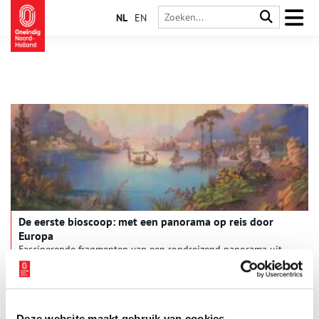
NL
EN
De eerste bioscoop: met een panorama op reis door
Europa
Fascinerende fragmenten van een rondreizend panorama uit
1853, dat de mooiste plekjes van Zuid-Europa toont, en dat de
Grote Markt van Haarlem heeft aangedaan, zijn nu in het
Rijksmuseum te zien.
Deze website maakt gebruik van cookies