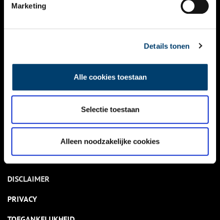
NIEUWS
Marketing
KALENDER
THEMA’S
Details tonen
ACTIVITEITEN
Alle cookies toestaan
VIDEO’S
Selectie toestaan
OVER ONS
CONTACT
Alleen noodzakelijke cookies
NIEUWSBRIEF
DISCLAIMER
PRIVACY
TOEGANKELIJKHEID