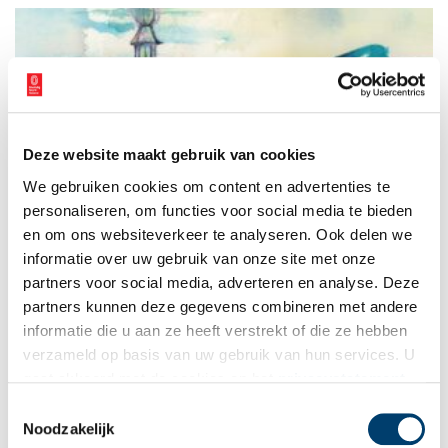
Deze website maakt gebruik van cookies
Nieuwe biografie over Haarlemmer Jacob van Campen
We gebruiken cookies om content en advertenties te
(1596-1657)
personaliseren, om functies voor social media te bieden
Eindelijk verschijnt er een nieuw boek over deze beroemde
Haarlemse architect, decorateur en schilder. Hier, in de
en om ons websiteverkeer te analyseren. Ook delen we
Spaarnestad, kreeg Van Campen zijn schildersopleiding en hij
informatie over uw gebruik van onze site met onze
woonde er zijn halve leven. Hij groeide uit tot een van de
1 min
partners voor social media, adverteren en analyse. Deze
culturele smaakmakers van de zeventiende eeuw en werkte
voor vorsten en regenten. In Haarlem ontwierp hij het
partners kunnen deze gegevens combineren met andere
landhuis Elswout, de Nieuwe Kerk en de Vredestempel.
informatie die u aan ze heeft verstrekt of die ze hebben
verzameld op basis van uw gebruik van hun services. U
gaat akkoord met de cookies en het
privacystatement
als u onze website blijft gebruiken.
Toestemmingsselectie
Noodzakelijk