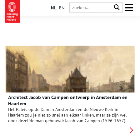
NL
EN
Architect Jacob van Campen ontwierp in Amsterdam én
Haarlem
Het Paleis op de Dam in Amsterdam en de Nieuwe Kerk in
Haarlem zou je niet zo snel aan elkaar linken, maar ze zijn wel
door dezelfde man gebouwd: Jacob van Campen (1596-1657).
Ook het Mauritshuis in Den Haag is van zijn hand. Jan Niessen
uit Amersfoort schreef een toegankelijk boek over de man die
als schilder begon, maar als architect naam zou maken.