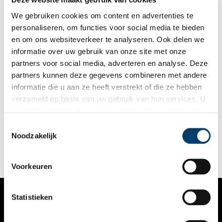
We gebruiken cookies om content en advertenties te
personaliseren, om functies voor social media te bieden
en om ons websiteverkeer te analyseren. Ook delen we
informatie over uw gebruik van onze site met onze
partners voor social media, adverteren en analyse. Deze
partners kunnen deze gegevens combineren met andere
Pieter Teylers Huis is enorme aanwinst voor zijn museum
informatie die u aan ze heeft verstrekt of die ze hebben
Met de opening van het Pieter Teylers Huis, het achttiende-
verzameld op basis van uw gebruik van hun services. U
eeuwse woonhuis van de oprichter van Teylers Museum, heeft
gaat akkoord met de cookies en het
privacystatement
het Haarlemse museum er een klein nieuw museumhuis bij
gekregen. De woonvertrekken zijn uiterst sfeervol
als u onze website blijft gebruiken.
Toestemmingsselectie
gerestaureerd, met kroonluchters en al.
Noodzakelijk
Voorkeuren
Statistieken
VERHALEN