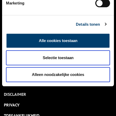
NIEUWS
Marketing
KALENDER
THEMA’S
Details tonen
ACTIVITEITEN
Alle cookies toestaan
VIDEO’S
Selectie toestaan
OVER ONS
CONTACT
Alleen noodzakelijke cookies
NIEUWSBRIEF
DISCLAIMER
PRIVACY
TOEGANKELIJKHEID