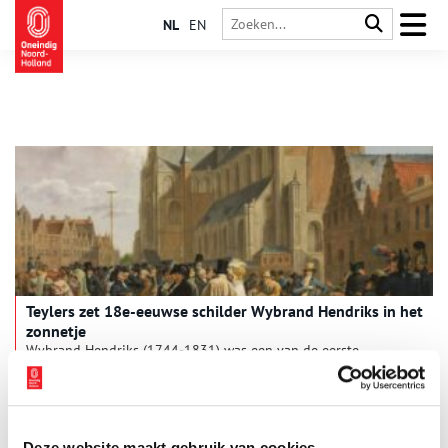
NL
EN
Teylers zet 18e-eeuwse schilder Wybrand Hendriks in het
zonnetje
Wybrand Hendriks (1744-1831) was een van de eerste
beheerders van Teylers Museum in Haarlem. Maar hij kon ook
prachtig schilderen. En daarom wijdt het museum nu een
tentoonstelling aan hem.
Deze website maakt gebruik van cookies