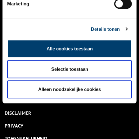
NIEUWS
Marketing
KALENDER
THEMA’S
Details tonen
ACTIVITEITEN
Alle cookies toestaan
VIDEO’S
Selectie toestaan
OVER ONS
CONTACT
Alleen noodzakelijke cookies
NIEUWSBRIEF
DISCLAIMER
PRIVACY
TOEGANKELIJKHEID