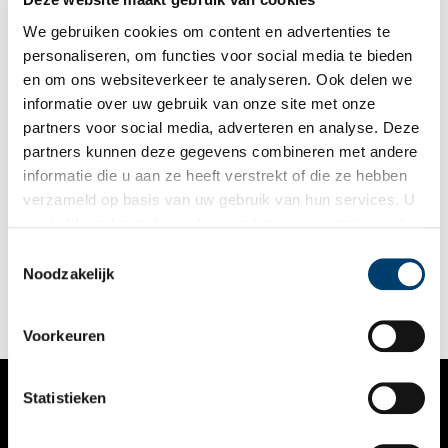
We gebruiken cookies om content en advertenties te
personaliseren, om functies voor social media te bieden
en om ons websiteverkeer te analyseren. Ook delen we
informatie over uw gebruik van onze site met onze
partners voor social media, adverteren en analyse. Deze
partners kunnen deze gegevens combineren met andere
Landgoed Oud-Bussem
informatie die u aan ze heeft verstrekt of die ze hebben
Midden in ´t Gooi, tussen bossen en een villapark, ligt de
verzameld op basis van uw gebruik van hun services. U
rijksmonumentale buitenplaats Oud-Bussem. Met de Oud
gaat akkoord met de cookies en het
privacystatement
Blaricummerweg als oude oprijlaan en het landschapspark
gaat de buitenplaats geheel op in zijn omgeving. De nabij
als u onze website blijft gebruiken.
Toestemmingsselectie
gelegen villa’s zijn uit het zicht onttrokken door bomen en
Noodzakelijk
struiken.
Voorkeuren
Statistieken
VERHALEN