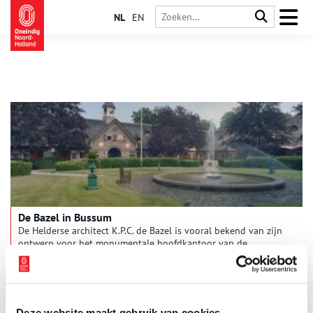
NL
EN
De Bazel in Bussum
De Helderse architect K.P.C. de Bazel is vooral bekend van zijn
ontwerp voor het monumentale hoofdkantoor van de
Nederlandsche Handel-Maatschappij in Amsterdam, een
gebouw dat zijn naam draagt. Maar weinig mensen weten dat
hij ook in het Gooi actief is geweest. In zijn woonplaats
Bussum ontwierp hij woningen, parken en zelfs een heuse
modelmelkerij.
Deze website maakt gebruik van cookies