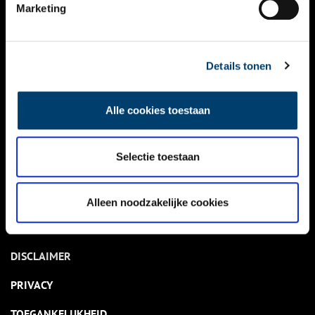
NIEUWS
Marketing
KALENDER
THEMA’S
Details tonen
ACTIVITEITEN
Alle cookies toestaan
VIDEO’S
Selectie toestaan
OVER ONS
CONTACT
Alleen noodzakelijke cookies
NIEUWSBRIEF
DISCLAIMER
PRIVACY
TOEGANKELIJKHEID