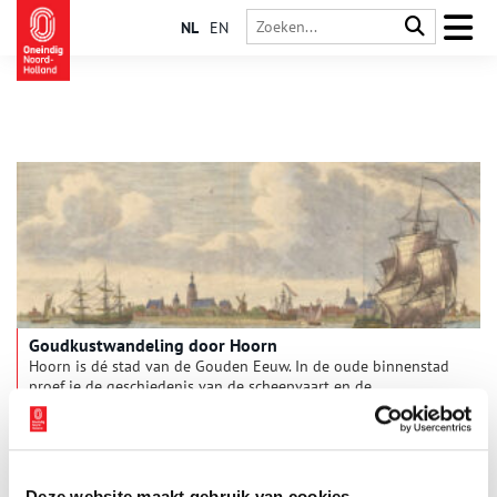
NL
EN
Goudkustwandeling door Hoorn
Hoorn is dé stad van de Gouden Eeuw. In de oude binnenstad
proef je de geschiedenis van de scheepvaart en de
walvisvangst. Verhalen over de Slag op de Zuiderzee en de
scheepsjongens van Bontekoe komen hier tot leven. Wandel in
gedachten met ons mee door de prachtige haven en de
gezellige winkelstraten. Welkom aan de West-Friese kust: de
Goudkust.
Deze website maakt gebruik van cookies