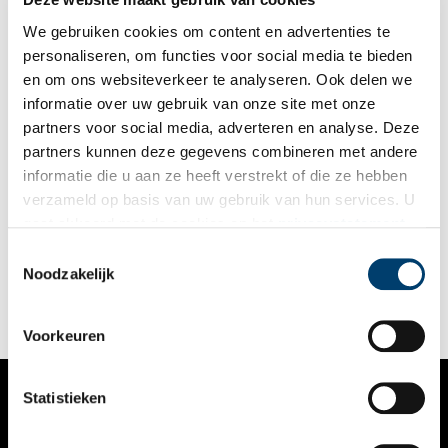
We gebruiken cookies om content en advertenties te
personaliseren, om functies voor social media te bieden
en om ons websiteverkeer te analyseren. Ook delen we
informatie over uw gebruik van onze site met onze
partners voor social media, adverteren en analyse. Deze
partners kunnen deze gegevens combineren met andere
De Oosterkerk: schipperskerk van Hoorn
informatie die u aan ze heeft verstrekt of die ze hebben
In een stad die zo verbonden met het water is als Hoorn, kan
verzameld op basis van uw gebruik van hun services. U
een kerk voor schippers en vissers niet ontbreken. De
gaat akkoord met de cookies en het
privacystatement
Oosterkerk heeft al eeuwenlang deze speciale functie.
als u onze website blijft gebruiken.
Toestemmingsselectie
Noodzakelijk
Voorkeuren
Statistieken
VERHALEN