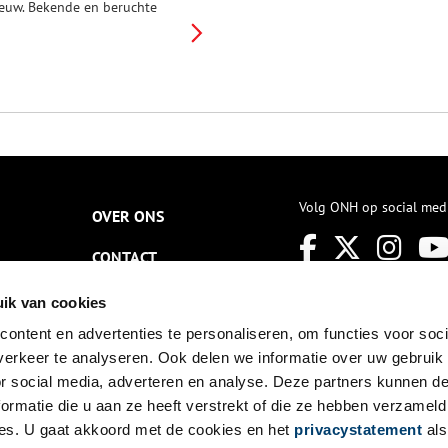
euw. Bekende en beruchte
OC-figuren kwamen hier
andaan. Daarnaast bezit de
tad ook het mooiste pakhuis
an de VOC: het pakhuis op
nder de Boompjes.
Volg ONH op social med
OVER ONS
CONTACT
NIEUWSBRIEF
ik van cookies
ontent en advertenties te personaliseren, om functies voor soci
DISCLAIMER
erkeer te analyseren. Ook delen we informatie over uw gebruik
PRIVACY
or social media, adverteren en analyse. Deze partners kunnen 
ormatie die u aan ze heeft verstrekt of die ze hebben verzameld
TOEGANKELIJKHEID
es. U gaat akkoord met de cookies en het
privacystatement
als