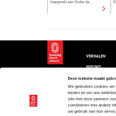
trapgevels aan Onder de
E
Boompjes zijn stille getuigen
V
uit de bedrijvige periode van de
v
Gouden Eeuw.
s
v
O
VERHALEN
NIEUWS
KALENDER
Deze website maakt gebru
We gebruiken cookies om c
THEMA’S
bieden en om ons websitev
ACTIVITEITEN
site met onze partners vo
combineren met andere inf
VIDEO’S
uw gebruik van hun servic