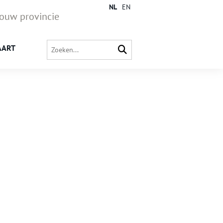
NL
EN
jouw provincie
AART