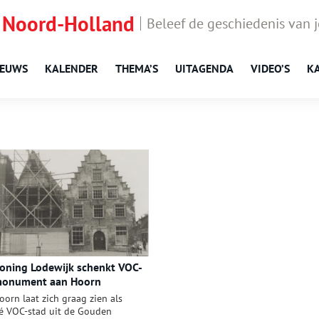
 Noord-Holland
Beleef de geschiedenis van 
IEUWS
KALENDER
THEMA’S
UITAGENDA
VIDEO’S
K
oning Lodewijk schenkt VOC-
onument aan Hoorn
oorn laat zich graag zien als
é VOC-stad uit de Gouden