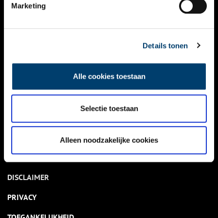
NIEUWS
Marketing
KALENDER
THEMA’S
Details tonen
ACTIVITEITEN
Alle cookies toestaan
VIDEO’S
Selectie toestaan
OVER ONS
CONTACT
Alleen noodzakelijke cookies
NIEUWSBRIEF
DISCLAIMER
PRIVACY
TOEGANKELIJKHEID