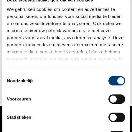
We gebruiken cookies om content en advertenties te
personaliseren, om functies voor social media te bieden
en om ons websiteverkeer te analyseren. Ook delen we
informatie over uw gebruik van onze site met onze
partners voor social media, adverteren en analyse. Deze
partners kunnen deze gegevens combineren met andere
Stadsarchief Amsterdam maakt notarisstukken
informatie die u aan ze heeft verstrekt of die ze hebben
toegankelijk
verzameld op basis van uw gebruik van hun services. U
Om notariële stukken voor het grote publiek toegankelijk te
gaat akkoord met de cookies en het
privacystatement
maken, leren vrijwilligers van het Amsterdamse Stadsarchief de
als u onze website blijft gebruiken.
computer om met de hand geschreven teksten te ontcijferen.
Toestemmingsselectie
Noodzakelijk
Voorkeuren
Statistieken
VERHALEN