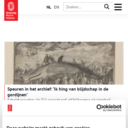
NL
EN
Speuren in het archief: ‘Ik hing van blijdschap in de
gordijnen’
Scheldwoorden als ‘Gij snoodaard’ of ‘bliksemse pluizenbol’
bewijzen dat het ontcijferen van eeuwenoude notarisstukken
allesbehalve saai werk is. Twee vrijwilligers van het
Stadsarchief Amsterdam vertellen over hun ervaringen.
Deze website maakt gebruik van cookies