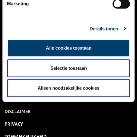
NIEUWS
Marketing
KALENDER
THEMA’S
Details tonen
ACTIVITEITEN
Alle cookies toestaan
VIDEO’S
Selectie toestaan
OVER ONS
CONTACT
Alleen noodzakelijke cookies
NIEUWSBRIEF
DISCLAIMER
PRIVACY
TOEGANKELIJKHEID