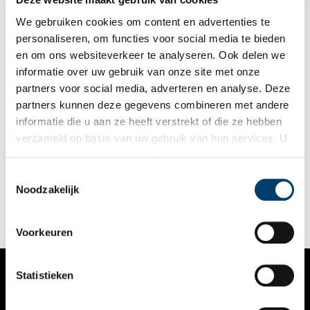
We gebruiken cookies om content en advertenties te
personaliseren, om functies voor social media te bieden
en om ons websiteverkeer te analyseren. Ook delen we
informatie over uw gebruik van onze site met onze
partners voor social media, adverteren en analyse. Deze
partners kunnen deze gegevens combineren met andere
Fort aan de Nekkerweg
informatie die u aan ze heeft verstrekt of die ze hebben
Fort aan de Nekkerweg is onderdeel van het Noordfront van
verzameld op basis van uw gebruik van hun services. U
de Stelling van Amsterdam. Het fort moest voorkomen dat
gaat akkoord met de cookies en het
privacystatement
vijandelijke troepen over de verhoogde Nekkerweg en
Volgerweg binnen konden dringen.
als u onze website blijft gebruiken.
Toestemmingsselectie
Noodzakelijk
Voorkeuren
Statistieken
VERHALEN