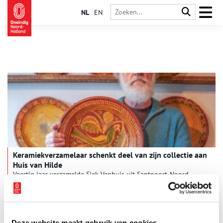
NL
EN
Keramiekverzamelaar schenkt deel van zijn collectie aan
Huis van Hilde
Veertig jaar verzamelde Sjek Venhuis uit Santpoort-Noord
schotels, kommen en vuurklokken uit de zestiende en
zeventiende eeuw. Het is keramiek met een hoge museale
waarde, maar omdat ook Sjek niet het eeuwige leven heeft,
schonk hij een groot deel van zijn collectie aan archeologisch
museum Huis van Hilde in Castricum.
Deze website maakt gebruik van cookies