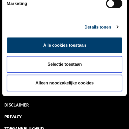
NIEUWS
Marketing
KALENDER
THEMA’S
Details tonen
ACTIVITEITEN
Alle cookies toestaan
VIDEO’S
Selectie toestaan
OVER ONS
CONTACT
Alleen noodzakelijke cookies
NIEUWSBRIEF
DISCLAIMER
PRIVACY
TOEGANKELIJKHEID