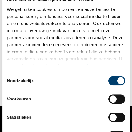
We gebruiken cookies om content en advertenties te
personaliseren, om functies voor social media te bieden
en om ons websiteverkeer te analyseren. Ook delen we
informatie over uw gebruik van onze site met onze
partners voor social media, adverteren en analyse. Deze
partners kunnen deze gegevens combineren met andere
De Noordeinder Vermaning
informatie die u aan ze heeft verstrekt of die ze hebben
In het dorpje Noordeinde hebben ze de drie-eenheid – kerk,
verzameld op basis van uw gebruik van hun services. U
pastorie (1862) en kosterswoning (1881) – weten te behouden.
gaat akkoord met de cookies en het
privacystatement
Tegenwoordig is dat een zeldzaamheid. De Vermaning in
Noordeinde is dan ook niet voor niets een rijksmonument. De
als u onze website blijft gebruiken.
Toestemmingsselectie
geschiedenis van de Vermaning is nauw verbonden met de
Noodzakelijk
familie Blaauw. Nazaten van deze familie wonen nog altijd in
het dorp.
Voorkeuren
Statistieken
VERHALEN