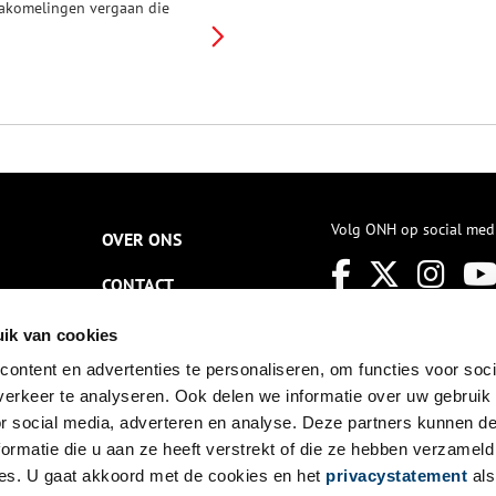
akomelingen vergaan die
egin jaren zestig in Alkmaar
eerstreken? Joke Bol was er
enieuwd naar en sprak zowel
arokkanen van de eerste,
weede als derde generatie.
Volg ONH op social med
OVER ONS
CONTACT
NIEUWSBRIEF
ik van cookies
ontent en advertenties te personaliseren, om functies voor soci
DISCLAIMER
erkeer te analyseren. Ook delen we informatie over uw gebruik
PRIVACY
or social media, adverteren en analyse. Deze partners kunnen 
ormatie die u aan ze heeft verstrekt of die ze hebben verzameld
TOEGANKELIJKHEID
es. U gaat akkoord met de cookies en het
privacystatement
als