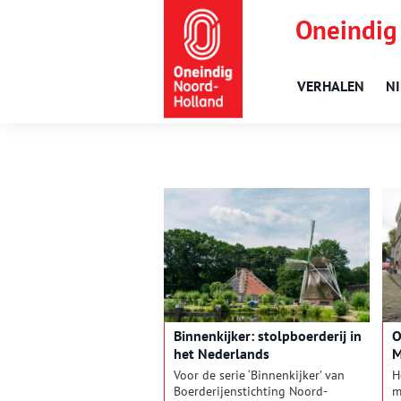
Oneindig
VERHALEN
N
Binnenkijker: stolpboerderij in
O
het Nederlands
M
Openluchtmuseum
A
Voor de serie ‘Binnenkijker’ van
H
Boerderijenstichting Noord-
m