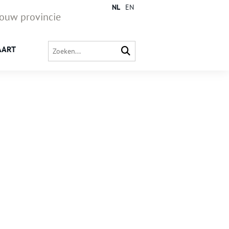
NL
EN
jouw provincie
AART