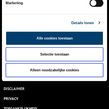
NIEUWS
Marketing
KALENDER
THEMA’S
Details tonen
ACTIVITEITEN
Alle cookies toestaan
VIDEO’S
Selectie toestaan
OVER ONS
CONTACT
Alleen noodzakelijke cookies
NIEUWSBRIEF
DISCLAIMER
PRIVACY
TOEGANKELIJKHEID