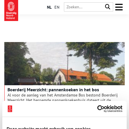
NL
EN
Boerderij Meerzicht: pannenkoeken in het bos
Al voor de aanleg van het Amsterdamse Bos bestond Boerderij
Meerzicht. Het beroemde pannenkoekenhuis dateert uit de
negentiende eeuw, toen het nog een theeschenkerij was waar
wandelaars graag even uitrustten. Drie generaties eigenaars
hebben het veenlandschap om hen heen zien transformeren
tot het bloeiende bos van nu.
Deze website maakt gebruik van cookies