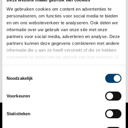
We gebruiken cookies om content en advertenties te
personaliseren, om functies voor social media te bieden
en om ons websiteverkeer te analyseren. Ook delen we
informatie over uw gebruik van onze site met onze
partners voor social media, adverteren en analyse. Deze
partners kunnen deze gegevens combineren met andere
Op stap met Jac. P. Thijsse naar de Koenenkade
informatie die u aan ze heeft verstrekt of die ze hebben
Frisse lucht, groen, weidse luchten – daar heb je tijdens een
verzameld op basis van uw gebruik van hun services. U
pandemie behoefte aan. Wandel daarom even mee met
gaat akkoord met de cookies en het
privacystatement
natuurliefhebber Jac. P. Thijsse. Op naar de Koenenkade bij de
Nieuwe Meer. Hier bedacht Thijsse zijn bosplan.
als u onze website blijft gebruiken.
Toestemmingsselectie
Noodzakelijk
Voorkeuren
Statistieken
VERHALEN