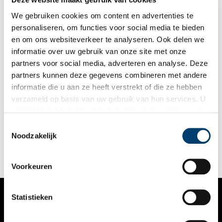
We gebruiken cookies om content en advertenties te
personaliseren, om functies voor social media te bieden
en om ons websiteverkeer te analyseren. Ook delen we
informatie over uw gebruik van onze site met onze
partners voor social media, adverteren en analyse. Deze
partners kunnen deze gegevens combineren met andere
Een korte rondwandeling bij het Huys te Nuwendore
informatie die u aan ze heeft verstrekt of die ze hebben
Deze wandeling voert langs de resten van een indrukwekkend
verzameld op basis van uw gebruik van hun services. U
kasteel, een oude getijdenstroom en de twee terpen van het
gaat akkoord met de cookies en het
privacystatement
dorpje Eenigenburg.
als u onze website blijft gebruiken.
Toestemmingsselectie
Noodzakelijk
Voorkeuren
Statistieken
VERHALEN