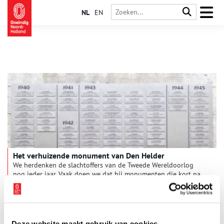
NL
EN
Het verhuizende monument van Den Helder
We herdenken de slachtoffers van de Tweede Wereldoorlog
nog ieder jaar. Vaak doen we dat bij monumenten die kort na
de oorlog zijn opgericht, maar in Den Helder hebben ze recent
nog een nieuw monument geplaatst. Het monument Rijkswerf
1940-1945 herdenkt de werknemers van de voormalige
Rijkswerf Willemsoord die in de oorlog om het leven kwamen.
Deze website maakt gebruik van cookies