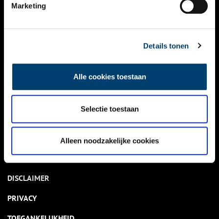
NIEUWS
Marketing
KALENDER
THEMA’S
Details tonen
ACTIVITEITEN
Alle cookies toestaan
VIDEO’S
Selectie toestaan
OVER ONS
CONTACT
Alleen noodzakelijke cookies
NIEUWSBRIEF
DISCLAIMER
PRIVACY
TOEGANKELIJKHEID