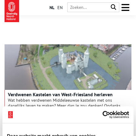
NL
EN
Verdwenen Kastelen van West-Friesland herleven
Wat hebben verdwenen Middeleeuwse kastelen met ons
dagelijks leven te maken? Meer dan je zou denken! Ondanks
dat deze kastelen zijn verdwenen, toont nieuw onderzoek aan
dat de geschiedenis van de West-Friese kastelen van Floris de
1 min
Vijfde zich voortdurend ontwikkelt. En zelfs anders ligt, dan
werd gedacht. Een zoektocht door de tijd in het West-Friese
landschap, gepresenteerd door erfgoedspecialist Marius Bruijn.
Deze website maakt gebruik van cookies