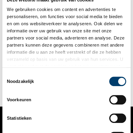
We gebruiken cookies om content en advertenties te
personaliseren, om functies voor social media te bieden
en om ons websiteverkeer te analyseren. Ook delen we
informatie over uw gebruik van onze site met onze
partners voor social media, adverteren en analyse. Deze
partners kunnen deze gegevens combineren met andere
Mijn plek: Weg van Floris V met burchten en klooster
informatie die u aan ze heeft verstrekt of die ze hebben
Welke plaats vind jij het meest kenmerkend voor Noord-
verzameld op basis van uw gebruik van hun services. U
Holland? ‘Ik woon aan de Munnikenweg. Dat mag je wel een
gaat akkoord met de cookies en het
privacystatement
bijzondere plek noemen.’ Guus Breebaart-Beuse heeft gelijk.
Want wie woont er aan een weg die eeuwen geleden door
als u onze website blijft gebruiken.
Toestemmingsselectie
Floris V is aangelegd en waar de graaf dwangburchten liet
Noodzakelijk
bouwen?
Voorkeuren
Statistieken
VERHALEN