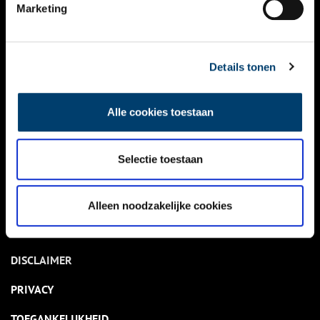
NIEUWS
Marketing
KALENDER
THEMA’S
Details tonen
ACTIVITEITEN
Alle cookies toestaan
VIDEO’S
Selectie toestaan
OVER ONS
CONTACT
Alleen noodzakelijke cookies
NIEUWSBRIEF
DISCLAIMER
PRIVACY
TOEGANKELIJKHEID