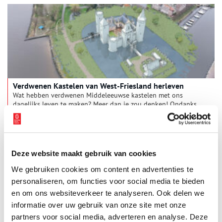
Verdwenen Kastelen van West-Friesland herleven
Wat hebben verdwenen Middeleeuwse kastelen met ons
dagelijks leven te maken? Meer dan je zou denken! Ondanks
dat deze kastelen zijn verdwenen, toont nieuw onderzoek aan
dat de geschiedenis van de West-Friese kastelen van Floris de
1 min
Vijfde zich voortdurend ontwikkelt. En zelfs anders ligt, dan
werd gedacht. Een zoektocht door de tijd in het West-Friese
landschap, gepresenteerd door erfgoedspecialist Marius Bruijn.
Deze website maakt gebruik van cookies
We gebruiken cookies om content en advertenties te
personaliseren, om functies voor social media te bieden
en om ons websiteverkeer te analyseren. Ook delen we
informatie over uw gebruik van onze site met onze
partners voor social media, adverteren en analyse. Deze