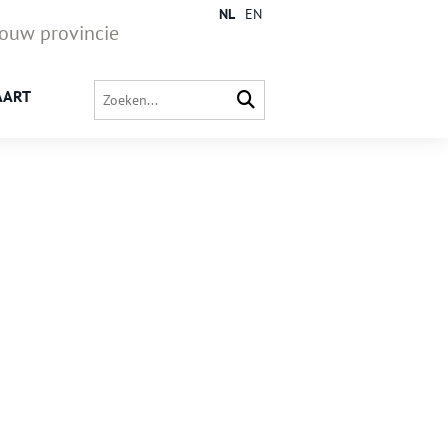
NL
EN
jouw provincie
AART