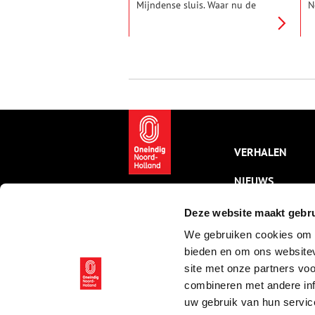
Mijndense sluis. Waar nu de
N
sluis ligt, stroomde vroeger het
H
riviertje de Drecht uit in de
i
Vecht. De Drecht van
d
Loosdrecht.
F
VERHALEN
NIEUWS
KALENDER
Deze website maakt gebru
We gebruiken cookies om c
THEMA’S
bieden en om ons websitev
ACTIVITEITEN
site met onze partners vo
combineren met andere inf
VIDEO’S
uw gebruik van hun servic