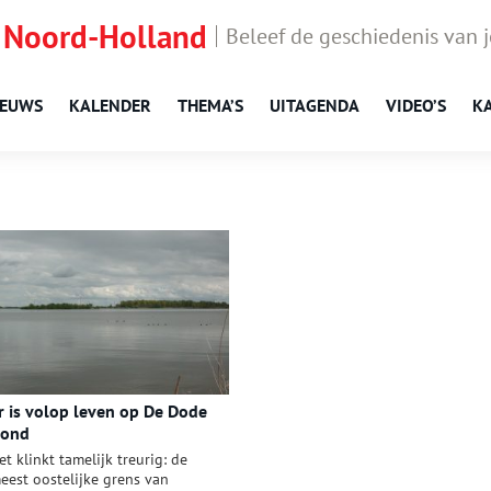
 Noord-Holland
Beleef de geschiedenis van 
IEUWS
KALENDER
THEMA’S
UITAGENDA
VIDEO’S
K
r is volop leven op De Dode
ond
et klinkt tamelijk treurig: de
eest oostelijke grens van