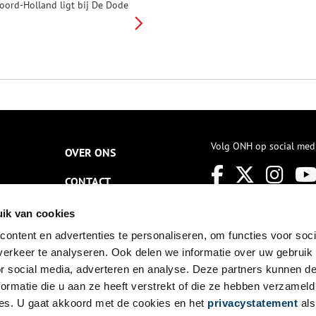
oord-Holland ligt bij De Dode
ond. Een onbewoond eilandje
n het Eemmeer. Hier ontmoeten
e provincies Noord-Holland,
levoland en Utrecht elkaar.
Volg ONH op social med
OVER ONS
CONTACT
NIEUWSBRIEF
ik van cookies
ontent en advertenties te personaliseren, om functies voor soci
DISCLAIMER
erkeer te analyseren. Ook delen we informatie over uw gebruik
PRIVACY
or social media, adverteren en analyse. Deze partners kunnen 
ormatie die u aan ze heeft verstrekt of die ze hebben verzameld
TOEGANKELIJKHEID
es. U gaat akkoord met de cookies en het
privacystatement
als