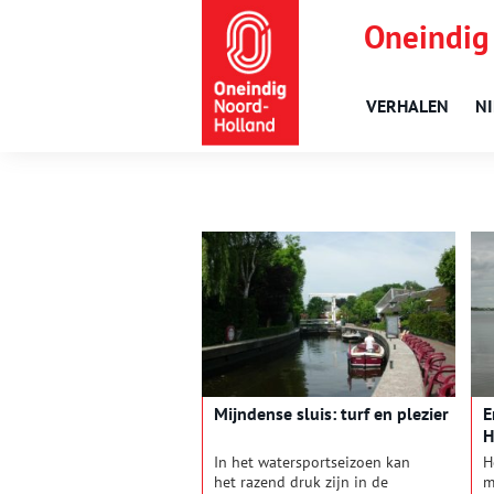
Oneindig
VERHALEN
N
Mijndense sluis: turf en plezier
E
H
In het watersportseizoen kan
H
het razend druk zijn in de
m