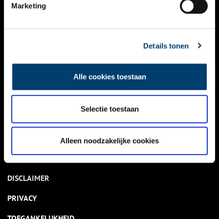
NIEUWS
Marketing
KALENDER
THEMA’S
Details tonen
ACTIVITEITEN
Alle cookies toestaan
VIDEO’S
Selectie toestaan
OVER ONS
CONTACT
Alleen noodzakelijke cookies
NIEUWSBRIEF
DISCLAIMER
PRIVACY
TOEGANKELIJKHEID