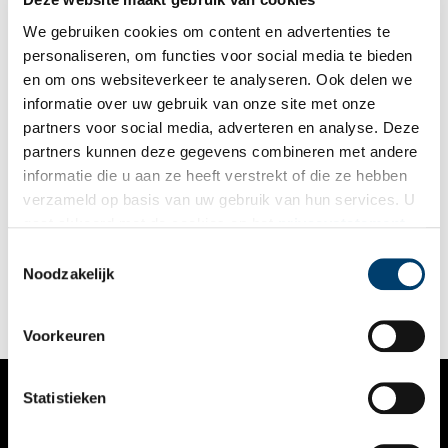
We gebruiken cookies om content en advertenties te
personaliseren, om functies voor social media te bieden
en om ons websiteverkeer te analyseren. Ook delen we
informatie over uw gebruik van onze site met onze
partners voor social media, adverteren en analyse. Deze
partners kunnen deze gegevens combineren met andere
Zaanse schans
informatie die u aan ze heeft verstrekt of die ze hebben
In 1574 werd onder bevel van de gouverneur van het
verzameld op basis van uw gebruik van hun services. U
Noorderkwartier Diederik Sonoy (1529-1597) aan de
gaat akkoord met de cookies en het
privacystatement
Zaanoever de Zaanse Schans opgeworpen, iets ten zuiden van
de huidige Zaanse Schans, als bolwerk tegen de Spaanse
als u onze website blijft gebruiken.
Toestemmingsselectie
troepen. Het was een roerige periode sinds het uitbreken van
Noodzakelijk
de Tachtigjarige Oorlog in 1568. Ook nadat vele steden zich
achter Willem van Oranje (1533-1584) schaarden, duurde het
nog tot februari 1578 tot het nabijgelegen en Spaansgezinde
Amsterdam zich overgaf en onder invloed van de hervormde
Voorkeuren
Oranjegezinden kwam te staan.
Statistieken
VERHALEN