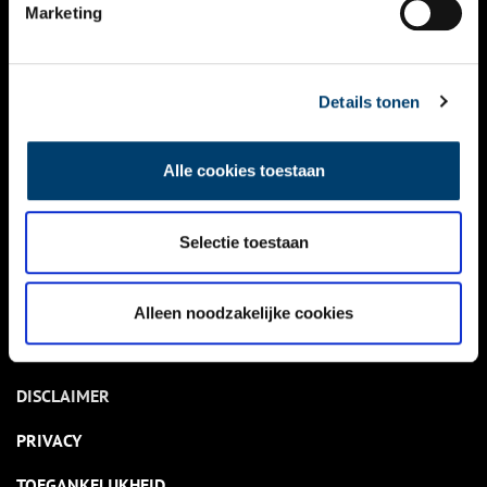
NIEUWS
Marketing
KALENDER
THEMA’S
Details tonen
ACTIVITEITEN
Alle cookies toestaan
VIDEO’S
Selectie toestaan
OVER ONS
CONTACT
Alleen noodzakelijke cookies
NIEUWSBRIEF
DISCLAIMER
PRIVACY
TOEGANKELIJKHEID