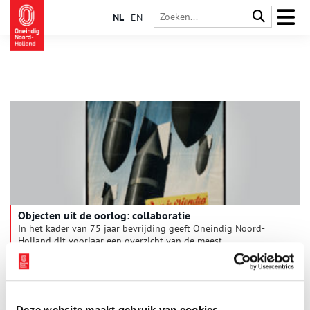
NL
EN
Objecten uit de oorlog: collaboratie
In het kader van 75 jaar bevrijding geeft Oneindig Noord-
Holland dit voorjaar een overzicht van de meest
spraakmakende oorlogsobjecten uit Noord-Hollandse
collecties. De voorwerpen hebben elke maand een ander
thema. Van een NSB-boek tot een verradersloon, deze maand
staan de collaborateurs centraal.
Deze website maakt gebruik van cookies