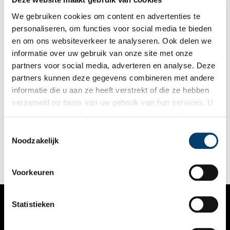
We gebruiken cookies om content en advertenties te
personaliseren, om functies voor social media te bieden
en om ons websiteverkeer te analyseren. Ook delen we
informatie over uw gebruik van onze site met onze
partners voor social media, adverteren en analyse. Deze
partners kunnen deze gegevens combineren met andere
Moffenmeiden en nazi-zwijnen: bevrijd en berecht
informatie die u aan ze heeft verstrekt of die ze hebben
Na de Bevrijding namen gewone burgers en oud-
verzameld op basis van uw gebruik van hun services. U
verzetsstrijders op veel plaatsen het recht in eigen hand. Moe
gaat akkoord met de cookies en het
privacystatement
en gefrustreerd na vijf lange oorlogsjaren werden NSB’ers en
andere collaborateurs eens flink op hun plaats gezet. Hoge
als u onze website blijft gebruiken.
Toestemmingsselectie
bestuurders werden gevangen genomen, ‘moffenmeiden’
Noodzakelijk
hardhandig kaalgeschoren. Nu gold het recht van de sterksten.
Voorkeuren
Statistieken
VERHALEN