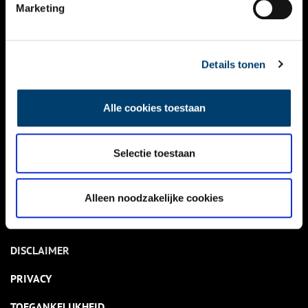
NIEUWS
Marketing
KALENDER
THEMA’S
Details tonen
ACTIVITEITEN
Alle cookies toestaan
VIDEO’S
Selectie toestaan
OVER ONS
CONTACT
Alleen noodzakelijke cookies
NIEUWSBRIEF
DISCLAIMER
PRIVACY
TOEGANKELIJKHEID