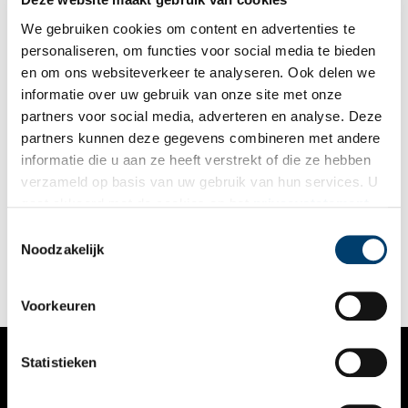
We gebruiken cookies om content en advertenties te
personaliseren, om functies voor social media te bieden
en om ons websiteverkeer te analyseren. Ook delen we
informatie over uw gebruik van onze site met onze
partners voor social media, adverteren en analyse. Deze
partners kunnen deze gegevens combineren met andere
“I walk in the valley of death …”
informatie die u aan ze heeft verstrekt of die ze hebben
Laten we hem maar even ‘George’ noemen, naar koning George
verzameld op basis van uw gebruik van hun services. U
de Derde, wie hij diende. Een van de 32.000 (!) Engelse
gaat akkoord met de cookies en het
privacystatement
soldaten die bij de Engels-Russische invasie op 27 augustus
1799 aan land waren gezet door een armada van ruim 150
als u onze website blijft gebruiken.
Toestemmingsselectie
vaartuigen. Daar stond hij dan op het strand bij Groote Keeten
Noodzakelijk
op een zonovergoten dag, niet wetend hoe snel het eind zou
komen.
Voorkeuren
Statistieken
VERHALEN