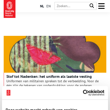
NL
EN
Stof tot Nadenken: het uniform als laatste vesting
Uniformen van militairen spreken tot de verbeelding. Voor de
één zijn de tekenen van onderdrukking, voor de anderen
symbolen van de verdediging van vrijheden. En van alles
ertussenin..
1 min
Deze website maakt gebruik van cookies