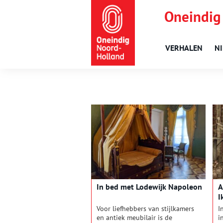
Oneindig
VERHALEN
N
In bed met Lodewijk Napoleon
A
I
Voor liefhebbers van stijlkamers
I
en antiek meubilair is de
i