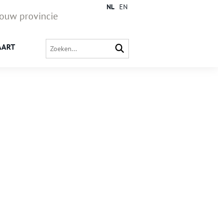
NL
EN
jouw provincie
AART