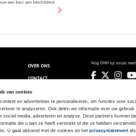
euw een keur aan beschilderd
eubilair in gebruik. Van kasten
et gedetailleerde Bijbelse
oorstellingen tot theeblaadjes
et fleurige bloemmotieven,
ervaardigd door Amsterdamse
itwerkers. De meubels werden
emaakt van betaalbaar
aaldhout en waren daarom
eer populair bij een groot deel
an de bevolking.
Volg ONH op social med
OVER ONS
CONTACT
NIEUWSBRIEF
ik van cookies
ontent en advertenties te personaliseren, om functies voor soci
DISCLAIMER
erkeer te analyseren. Ook delen we informatie over uw gebruik
PRIVACY
or social media, adverteren en analyse. Deze partners kunnen 
ormatie die u aan ze heeft verstrekt of die ze hebben verzameld
TOEGANKELIJKHEID
es. U gaat akkoord met de cookies en het
privacystatement
als