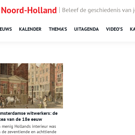
 Noord-Holland
Beleef de geschiedenis van 
IEUWS
KALENDER
THEMA’S
UITAGENDA
VIDEO’S
K
msterdamse witwerkers: de
kea van de 18e eeuw
n menig Hollands interieur was
n de zeventiende en achttiende