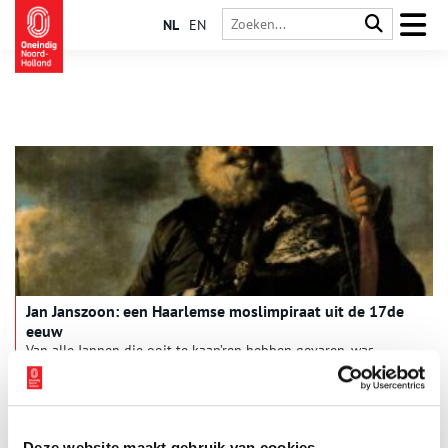
NL
EN
Jan Janszoon: een Haarlemse moslimpiraat uit de 17de
eeuw
Van alle Jannen die ooit te kaap’ren hebben gevaren, was
zeerover Jan Janszoon van Haarlem (1570-na 1641) misschien
wel de meest spraakmakende. Hoewel hij niet de Jan van Pier,
Tjores en Corneel uit het bekende zeemanslied was, had zijn
leven zomaar kunnen worden bezongen.
Deze website maakt gebruik van cookies