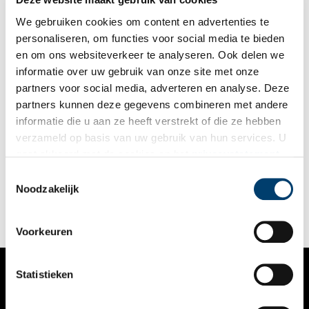
We gebruiken cookies om content en advertenties te
personaliseren, om functies voor social media te bieden
en om ons websiteverkeer te analyseren. Ook delen we
informatie over uw gebruik van onze site met onze
partners voor social media, adverteren en analyse. Deze
partners kunnen deze gegevens combineren met andere
Vroege aanklacht tegen slavernij uit Heemstede
informatie die u aan ze heeft verstrekt of die ze hebben
Geschiedkundige Julien Wolbers (1819-1889) woonde aan de
verzameld op basis van uw gebruik van hun services. U
Kerklaan in Heemstede. Hij ontplooide zich als een lokaal en
gaat akkoord met de cookies en het
privacystatement
kerkelijk bestuurder. Maar bovenal was hij een voorvechter
voor de afschaffing van de slavernij. Zo schreef hij meerdere
als u onze website blijft gebruiken.
Toestemmingsselectie
artikelen waarin hij aantoonde dat slavernij in strijd is met de
Noodzakelijk
rechten van de mens. Voor zijn boek ‘Geschiedenis van
Suriname’ ontving hij de koninklijke onderscheiding in de
Orde van de Nederlandse Leeuw.
Voorkeuren
Statistieken
VERHALEN