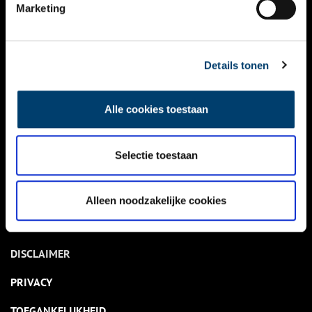
NIEUWS
Marketing
KALENDER
THEMA’S
Details tonen
ACTIVITEITEN
Alle cookies toestaan
VIDEO’S
Selectie toestaan
OVER ONS
CONTACT
Alleen noodzakelijke cookies
NIEUWSBRIEF
DISCLAIMER
PRIVACY
TOEGANKELIJKHEID