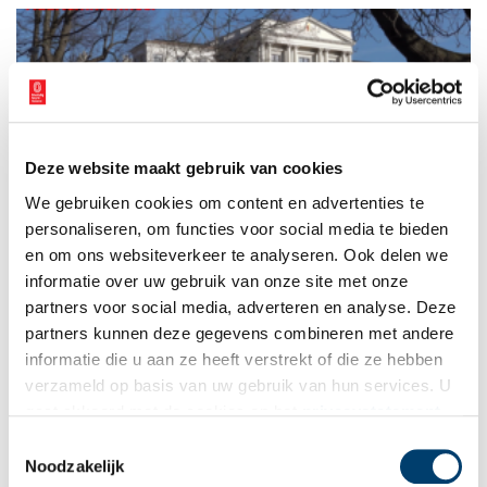
en tentoonstellingen. Het water werd ook in flesjes op de
markt gebracht als Hollandia-bronwater. Van 31 januari tot 27
april is in Verwey Museum Haarlem een kleine tentoonstelling
over het Haarlems Brongebouw te zien.
Deze website maakt gebruik van cookies
Arthur van Dijk: “Koning sliep in mijn werkkamer!”
We gebruiken cookies om content en advertenties te
“De koning sliep in mijn werkkamer!” Dat verklapt de
Commissaris van de Koning in Noord-Holland, Arthur van Dijk,
personaliseren, om functies voor social media te bieden
in de nieuwste aflevering van het Erfgoed journaal
en om ons websiteverkeer te analyseren. Ook delen we
Haarlemmermeer. In die uitzending is ook daadwerkelijk het
informatie over uw gebruik van onze site met onze
3 min
bed te zien waarin Lodewijk Napoleon, koning van Holland van
1806 tot 1810, in het huidige provinciehuis in Haarlem zijn
partners voor social media, adverteren en analyse. Deze
verdiende nachtrust genoot.
partners kunnen deze gegevens combineren met andere
informatie die u aan ze heeft verstrekt of die ze hebben
verzameld op basis van uw gebruik van hun services. U
gaat akkoord met de cookies en het
privacystatement
als u onze website blijft gebruiken.
Toestemmingsselectie
Noodzakelijk