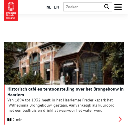
NL
EN
Historisch café en tentoonstelling over het Brongebouw in
Haarlem
Van 1894 tot 1932 heeft in het Haarlemse Frederikspark het
‘Wilhelmina Brongebouw’ gestaan. Aanvankelijk als kuuroord
met een badhuis en drinkhal waarvoor het water werd
aangevoerd vanuit een toevallig ontdekte bron in Vijfhuizen.
2 min
Nadat rond 1900 de watertoevoer werd afgesloten, bleef het
brongebouw in gebruik als cultureel centrum voor concerten