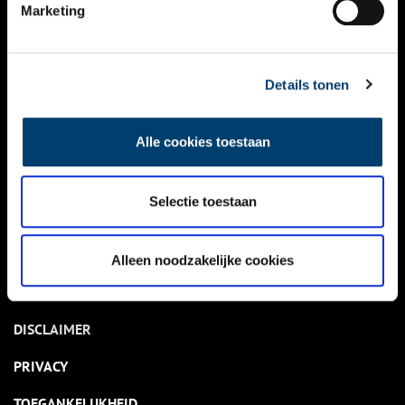
NIEUWS
Marketing
KALENDER
THEMA’S
Details tonen
ACTIVITEITEN
Alle cookies toestaan
VIDEO’S
Selectie toestaan
OVER ONS
CONTACT
Alleen noodzakelijke cookies
NIEUWSBRIEF
DISCLAIMER
PRIVACY
TOEGANKELIJKHEID