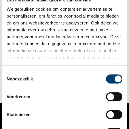
Holland.
We gebruiken cookies om content en advertenties te
personaliseren, om functies voor social media te bieden
en om ons websiteverkeer te analyseren. Ook delen we
informatie over uw gebruik van onze site met onze
partners voor social media, adverteren en analyse. Deze
partners kunnen deze gegevens combineren met andere
Bruynzeel in Zaandam
informatie die u aan ze heeft verstrekt of die ze hebben
Het hout- en timmerbedrijf Bruynzeel, nog altijd beroemd om
verzameld op basis van uw gebruik van hun services. U
zijn keukens, werd in 1897 opgericht in Rotterdam door de
gaat akkoord met de cookies en het
privacystatement
Zeeuwse Cees Bruynzeel. Op het eerste gezicht lijkt een band
met de industrie in het Noordzeekanaalgebied en de
als u onze website blijft gebruiken.
Toestemmingsselectie
Zaanstreek niet voor de hand te liggen, maar niets is minder
Noodzakelijk
waar. Een brand in de Rotterdamse fabriek ‘de Arend’ in 1919
betekent voor de firma Bruynzeel een gedeeltelijke en later
zelfs volledige verhuizing naar de Zaanstreek in 1920, een
beslissing die hen geen windeieren heeft gelegd.
Voorkeuren
Statistieken
VERHALEN