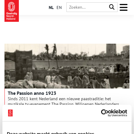
NL
EN
The Passion anno 1923
Sinds 2011 kent Nederland een nieuwe paastraditie: het
muzikale tv-evenement The Passion. Miljoenen Nederlanders
laten zich aan de hand van bekende Nederlandse popsongs
meenemen in het paasverhaal. Dit jaar moesten bezoekers
onder hun paraplu schuilen voor de stromende regen.
Toevallig gooide het weer precies 100 jaar geleden ook roet in
het eten tijdens een groots opgezet passiespektakel in Noord-
Deze website maakt gebruik van cookies